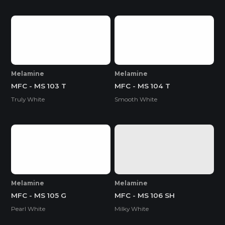
Melamine
Melamine
MFC - MS 103 T
MFC - MS 104 T
Truly White
Smooth White
Melamine
Melamine
MFC - MS 105 G
MFC - MS 106 SH
Pearl White
Milky White