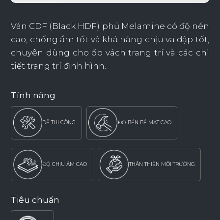
Ván CDF (Black HDF) phủ Melamine có độ nén
cao, chống ẩm tốt và khả năng chịu va đập tốt,
chuyên dùng cho ốp vách trang trí và các chi
tiết trang trí định hình.
Tính năng
DỄ THI CÔNG
ĐỘ BỀN BỀ MẶT CAO
ĐỘ CHỊU ẨM CAO
THÂN THIỆN MÔI TRƯỜNG
Tiêu chuẩn