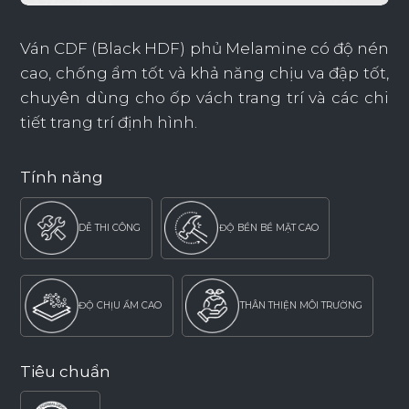
Ván CDF (Black HDF) phủ Melamine có độ nén
cao, chống ẩm tốt và khả năng chịu va đập tốt,
chuyên dùng cho ốp vách trang trí và các chi
tiết trang trí định hình.
Tính năng
DỄ THI CÔNG
ĐỘ BỀN BỀ MẶT CAO
ĐỘ CHỊU ẨM CAO
THÂN THIỆN MÔI TRƯỜNG
Tiêu chuẩn