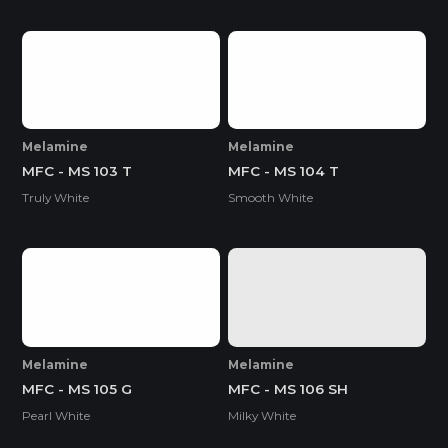
Melamine
Melamine
MFC - MS 103 T
MFC - MS 104 T
Truly White
Smooth White
Melamine
Melamine
MFC - MS 105 G
MFC - MS 106 SH
Pearl White
Milky White