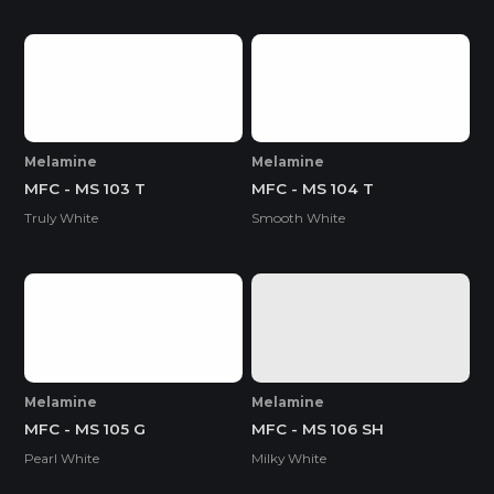
Melamine
Melamine
MFC - MS 103 T
MFC - MS 104 T
Truly White
Smooth White
Melamine
Melamine
MFC - MS 105 G
MFC - MS 106 SH
Pearl White
Milky White