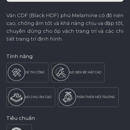
Ván CDF (Black HDF) phủ Melamine có độ nén
cao, chống ẩm tốt và khả năng chịu va đập tốt,
chuyên dùng cho ốp vách trang trí và các chi
tiết trang trí định hình.
Tính năng
DỄ THI CÔNG
ĐỘ BỀN BỀ MẶT CAO
ĐỘ CHỊU ẨM CAO
THÂN THIỆN MÔI TRƯỜNG
Tiêu chuẩn