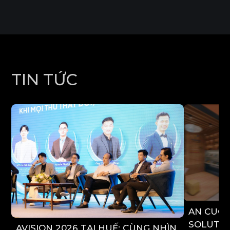
T
I
N
T
Ứ
C
AN CUO
SOLUTIO
AVISION 2026 TẠI HUẾ: CÙNG NHÌN