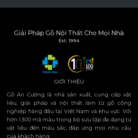
Giải
Pháp
Gỗ
Nội
Thất
Cho
Mọi
Nhà
Est.
1994
G
I
Ớ
I
T
H
I
Ệ
U
Gỗ An Cường là nhà sản xuất, cung cấp vật
liệu, giải pháp và nội thất làm từ gỗ công
nghiệp hàng đầu tại Việt Nam và khu vực. Với
hơn 1.300 mã màu trong bộ sưu tập đa dạng từ
vật liệu đến màu sắc, đáp ứng mọi nhu cầu
của khách hàng.