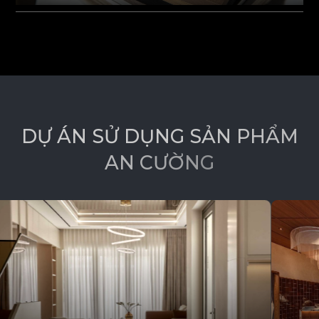
D
Ự
Á
N
S
Ử
D
Ụ
N
G
S
Ả
N
P
H
Ẩ
M
A
N
C
Ư
Ờ
N
G