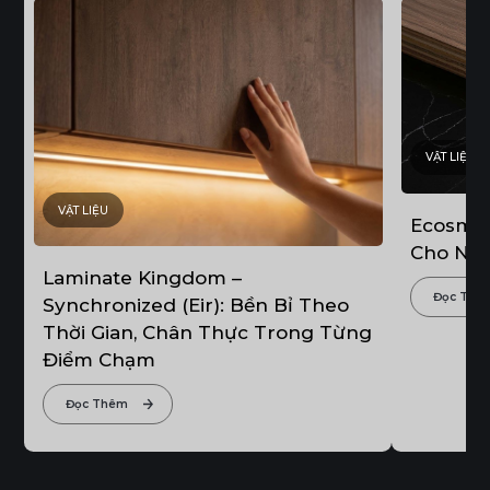
VẬT LIỆU
VẬT LIỆU
Ecosmoot
Cho Nội
Laminate Kingdom –
Đọc Thê
Synchronized (Eir): Bền Bỉ Theo
Thời Gian, Chân Thực Trong Từng
Điểm Chạm
Đọc Thêm