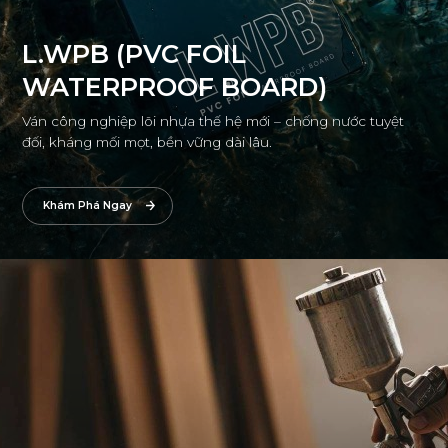
L.WPB (PVC FOIL
WATERPROOF BOARD)
Ván công nghiệp lõi nhựa thế hệ mới – chống nước tuyệt
đối, kháng mối mọt, bền vững dài lâu.
Khám Phá Ngay