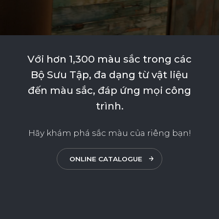
Với
hơn
1,300
màu
sắc
trong
các
Bộ
Sưu
Tập,
đa
dạng
từ
vật
liệu
đến
màu
sắc,
đáp
ứng
mọi
công
trình.
Hãy khám phá sắc màu của riêng bạn!
ONLINE CATALOGUE