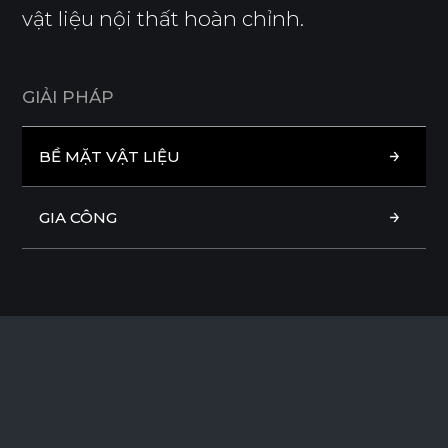
vật liệu nội thất hoàn chỉnh.
G
I
Ả
I
P
H
Á
P
BỀ MẶT VẬT LIỆU
BỀ MẶT VẬT LIỆU
GIA CÔNG
GIA CÔNG