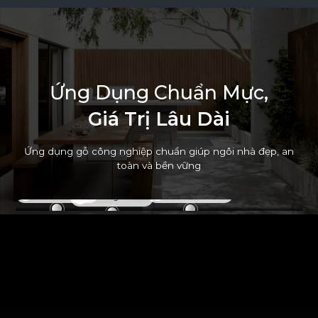
Ứ
n
g
D
ụ
n
g
C
h
u
ẩ
n
M
ự
c
,
G
i
á
T
r
ị
L
â
u
D
à
i
Ứng dụng gỗ công nghiệp chuẩn giúp ngôi nhà đẹp, an
toàn và bền vững
Cửa Ngoài Trời
Vách Ngoài Trời
Bàn Ngoài Trời