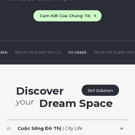
Cam Kết Của Chúng Tôi
THE PLANET WITH US
GO GREEN
REVIVE THE PLANET WITH US
GO GRE
Discover
5in1 Solution
your
Dream Space
Cuộc Sống Đô Thị
| City Life