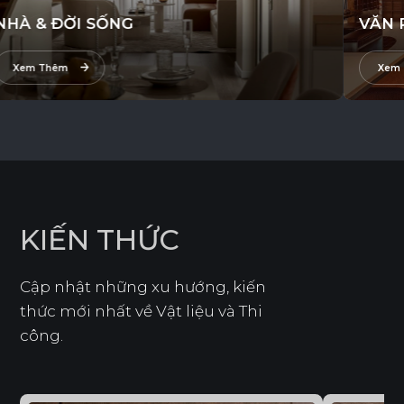
À & ĐỜI SỐNG
VĂN P
Xem Thêm
Xem Th
K
I
Ế
N
T
H
Ứ
C
Cập nhật những xu hướng, kiến
thức mới nhất về Vật liệu và Thi
công.