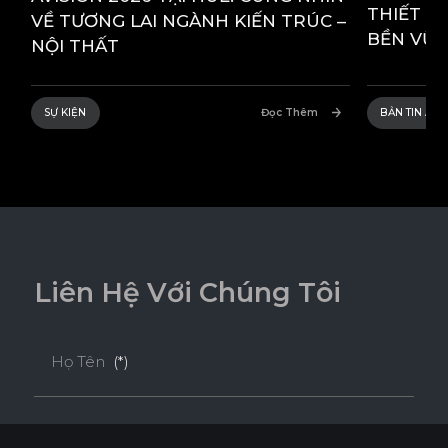
THIẾT K
VỀ TƯƠNG LAI NGÀNH KIẾN TRÚC –
BỀN VỮ
NỘI THẤT
SỰ KIỆN
Đọc Thêm
BẢN TIN AN
L
i
ê
n
H
ệ
V
ớ
i
C
h
ú
n
g
T
ô
i
Họ Tên
(*)
Email
(*)