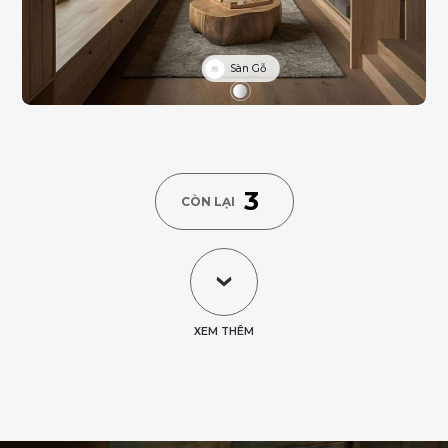
Sàn Gỗ
3
CÒN LẠI
XEM THÊM