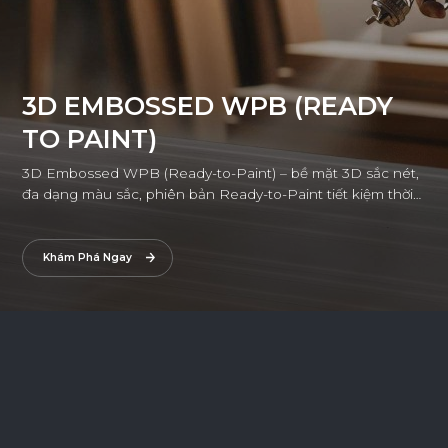
3D EMBOSSED WPB (READY
TO PAINT)
3D Embossed WPB (Ready-to-Paint) – bề mặt 3D sắc nét,
đa dạng màu sắc, phiên bản Ready-to-Paint tiết kiệm thời
gian thi công, kết hợp thẩm mỹ tinh tế và độ bền vượt trội.
Khám Phá Ngay