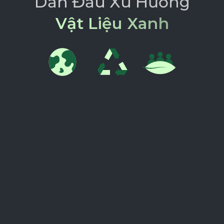
D
ẫ
n
Đ
ầ
u
X
u
H
ư
ớ
n
g
V
ậ
t
L
i
ệ
u
X
a
n
h