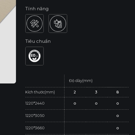
Tính năng
Tiêu chuẩn
Độ dày(mm)
Kích thước(mm)
2
3
8
1220*2440
o
o
o
1220*3050
o
1220*3660
o