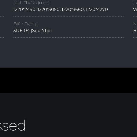
Kích Thước (mm):
L
1220*2440, 1220*3050, 1220*3660, 1220*4270
V
Biên Dạng:
N
3DE 04 (Sọc Nhỏ)
B
sed