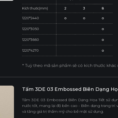
Kích thước(mm)
2
3
8
1220*2440
o
o
o
1220*3050
o
1220*3660
o
1220*4270
o
* Tuỳ theo mã sản phẩm sẽ có kích thước khác 
Tấm 3DE 03 Embossed Biên Dạng Họa
Tấm 3DE 03 Embossed Biên Dạng Họa Tiết sử dụng
nước tốt, mang lại độ bền cao - Biên dạng trang trí 
và tăng giá trị thẩm mỹ cho bề mặt sử dụng.