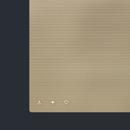
Sản Phẩm
Dự Án