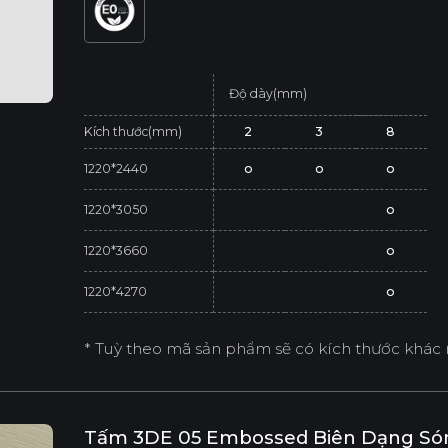
Độ dày(mm)
Kích thước(mm)
2
3
8
1220*2440
o
o
o
1220*3050
o
1220*3660
o
1220*4270
o
* Tuỳ theo mã sản phẩm sẽ có kích thước khác 
Tấm 3DE 05 Embossed Biên Dạng Só