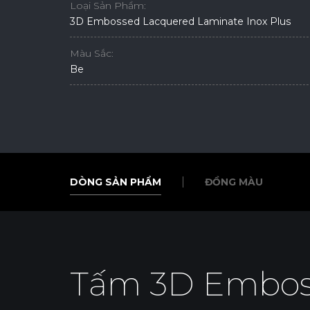
Loại Sản Phẩm:
3D Embossed Lacquered Laminate Inox Plus
Màu Sắc:
Be
DÒNG SẢN PHẨM
ĐỒNG MÀU
DÒNG SẢN PHẨM
ĐỒNG MÀU
Tấm 3D Embos