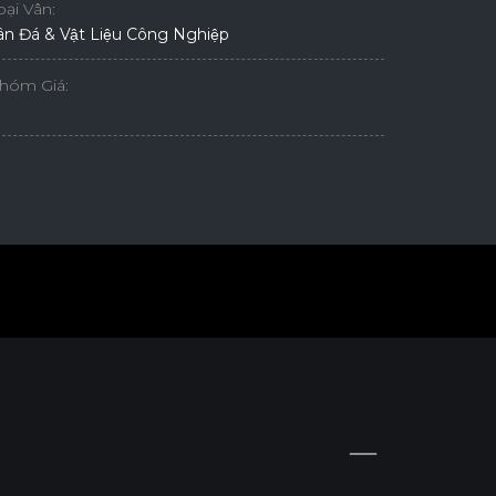
oại Vân:
ân Đá & Vật Liệu Công Nghiệp
hóm Giá: