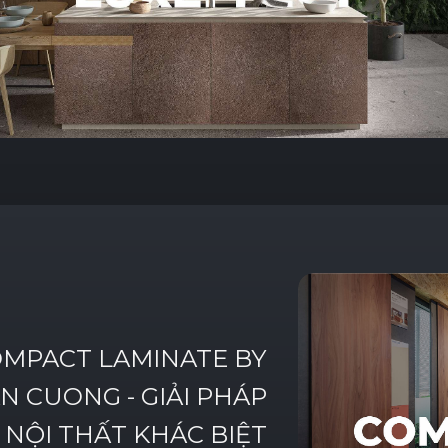
OMPACT
LAMINATE
BY
AN
CUONG
-
GIẢI
PHÁP
NỘI
THẤT
KHÁC
BIỆT