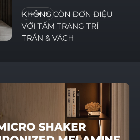
KHÔNG
CÒN
ĐƠN
ĐIỆU
Chi Tiết
VỚI
TẤM
TRANG
TRÍ
TRẦN
&
VÁCH