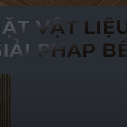
◦ GIẢI PHÁP
T VẬT LIỆU 