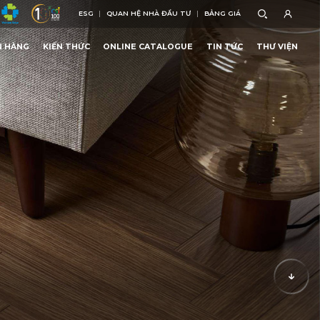
ESG
QUAN HỆ NHÀ ĐẦU TƯ
BẢNG GIÁ
ESG
QUAN HỆ NHÀ ĐẦU TƯ
BẢNG GIÁ
N HÀNG
KIẾN THỨC
ONLINE CATALOGUE
TIN TỨC
THƯ VIỆN
N HÀNG
KIẾN THỨC
ONLINE CATALOGUE
TIN TỨC
THƯ VIỆN