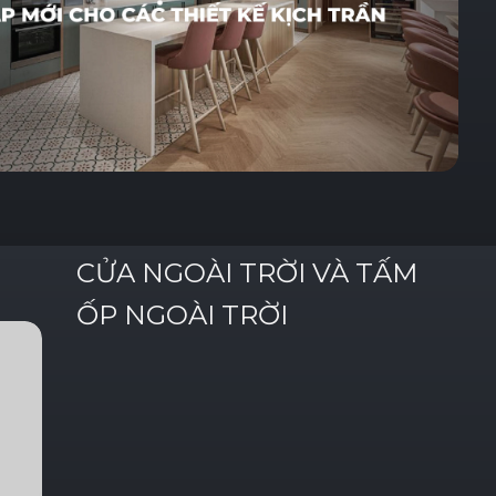
CỬA
NGOÀI
TRỜI
VÀ
TẤM
ỐP
NGOÀI
TRỜI