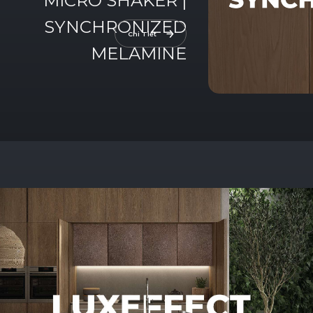
MICRO
SHAKER
|
SYNCHRONIZED
Chi Tiết
MELAMINE