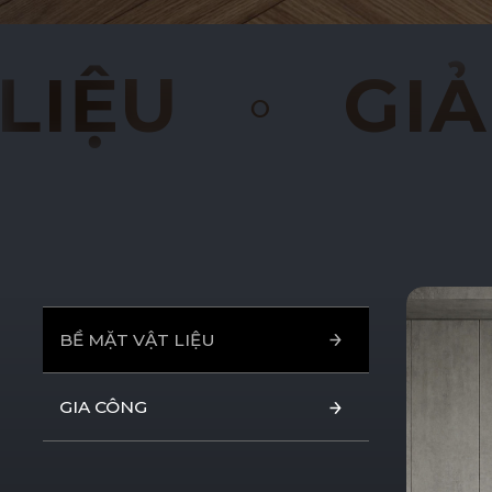
PHÁP BỀ MẶT
GIẢI 
Sản Phẩm
Dự Án
BỀ MẶT VẬT LIỆU
BỀ MẶT VẬT LIỆU
GIA CÔNG
GIA CÔNG