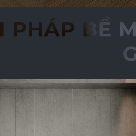
 VẬT LIỆU 
PHÁP BỀ MẶ
Nội Dung Khác