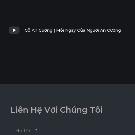
Gỗ An Cường | Mỗi Ngày Của Người An Cường
L
i
ê
n
H
ệ
V
ớ
i
C
h
ú
n
g
T
ô
i
Họ Tên
(*)