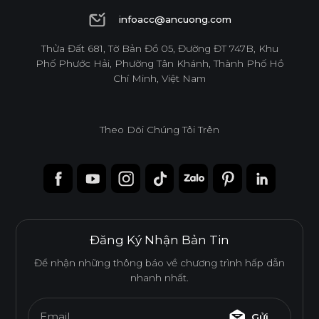
1900 6944
infoacc@ancuong.com
infoacc@ancuong.com
Thửa Đất 681, Tờ Bản Đồ 05, Đường ĐT 747B, Khu
Phố Phước Hải, Phường Tân Khánh, Thành Phố Hồ
Chí Minh, Việt Nam
Theo Dõi Chúng Tôi Trên
Đăng Ký Nhận Bản Tin
Để nhận những thông báo về chương trình hấp dẫn
nhanh nhất.
Email...
Gửi