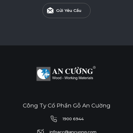
Gửi Yêu Cầu
Công Ty Cổ Phần Gỗ An Cường
1900 6944
1900 6944
infoacc@ancuong.com