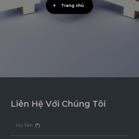
Trang chủ
L
i
ê
n
H
ệ
V
ớ
i
C
h
ú
n
g
T
ô
i
Họ Tên
(*)