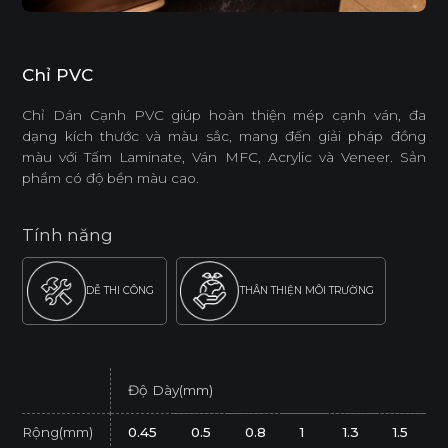
Chỉ PVC
Chỉ Dán Cạnh PVC giúp hoàn thiện mép cạnh ván, đa
dạng kích thước và màu sắc, mang đến giải pháp đồng
màu với Tấm Laminate, Ván MFC, Acrylic và Veneer. Sản
phẩm có độ bền màu cao.
Tính năng
DỄ THI CÔNG
THÂN THIỆN MÔI TRƯỜNG
Độ Dày(mm)
Rộng(mm)
0.45
0.5
0.8
1
1.3
1.5