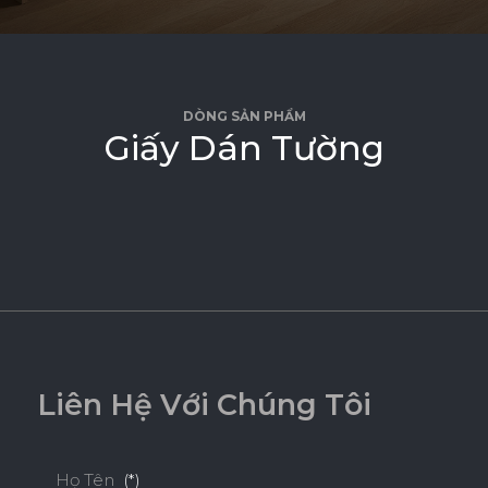
DÒNG SẢN PHẨM
G
i
ấ
y
D
á
n
T
ư
ờ
n
g
L
i
ê
n
H
ệ
V
ớ
i
C
h
ú
n
g
T
ô
i
Họ Tên
(*)