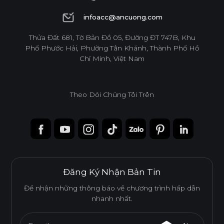
1900 6944
infoacc@ancuong.com
infoacc@ancuong.com
Thửa Đất 681, Tờ Bản Đồ 05, Đường ĐT 747B, Khu
Phố Phước Hải, Phường Tân Khánh, Thành Phố Hồ
Chí Minh, Việt Nam
Theo Dõi Chúng Tôi Trên
Đăng Ký Nhận Bản Tin
Để nhận những thông báo về chương trình hấp dẫn
nhanh nhất.