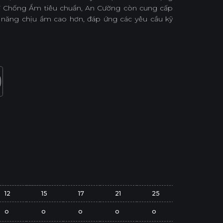
 Chống Ẩm tiêu chuẩn, An Cường còn cung cấp
năng chịu ẩm cao hơn, đáp ứng các yêu cầu kỹ
12
15
17
21
25
o
o
o
o
o