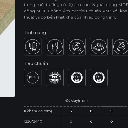
trong môi trường có độ ẩm cao. Ngoài dòng MDF
dòng MDF Chống Ẩm đạt tiêu chuẩn V313 với khả 
thuật và độ bền khắt khe của nhiều công trình.
Tính năng
Tiêu chuẩn
Độ dày(mm)
Kích thước(mm)
3
6
9
1220*2440
o
o
o