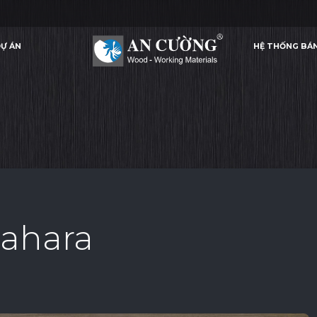
Ự ÁN
HỆ THỐNG BÁ
BRUSHED ELM ZAHARA
BRUSHED ELM ZAHARA
BRUSHED ELM ZAHARA
LAMINATE
Ự ÁN
HỆ THỐNG BÁ
LAMINATE
ahara