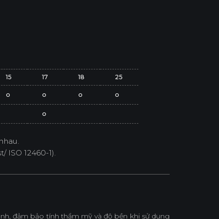
15
17
18
25
o
o
o
o
o
nhau.
/ ISO 12460-1).
h, đảm bảo tính thẩm mỹ và độ bền khi sử dụng