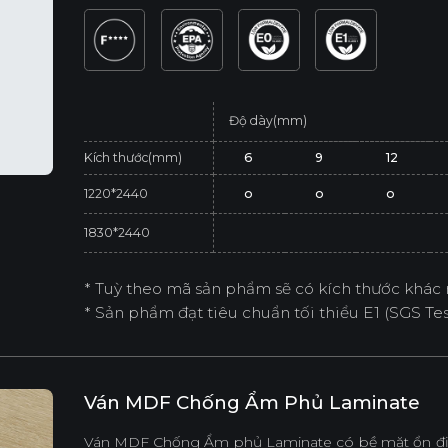
Độ dày(mm)
Kích thước(mm)
6
9
12
1220*2440
o
o
o
1830*2440
* Tuỳ theo mã sản phẩm sẽ có kích thước khác 
* Sản phẩm đạt tiêu chuẩn tối thiểu E1 (SGS Test
Ván MDF Chống Ẩm Phủ Laminate
Ván MDF Chống Ẩm phủ Laminate có bề mặt ổn địn