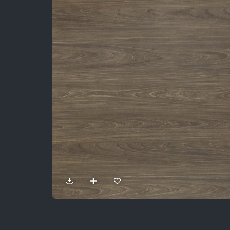
Sản Phẩm
Dự Án