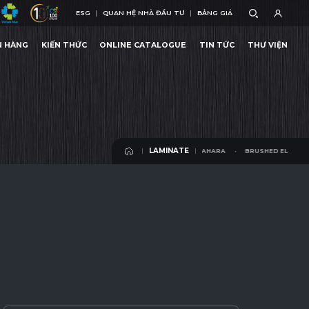
ESG
QUAN HỆ NHÀ ĐẦU TƯ
BẢNG GIÁ
ESG
QUAN HỆ NHÀ ĐẦU TƯ
BẢNG GIÁ
N HÀNG
KIẾN THỨC
ONLINE CATALOGUE
TIN TỨC
THƯ VIỆN
BRUSHED ELM ZAHARA
N HÀNG
KIẾN THỨC
ONLINE CATALOGUE
TIN TỨC
THƯ VIỆN
LAMINATE
BRUSHED ELM ZAHARA
BRUSHED ELM ZAHARA
LAMINATE