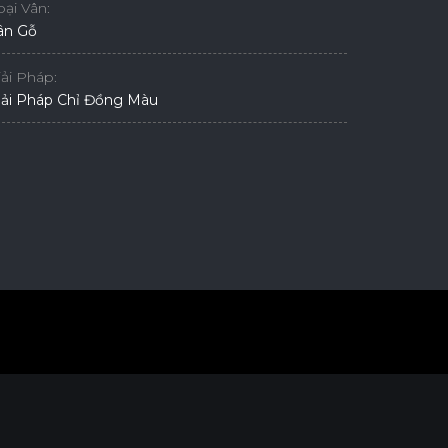
oại Vân:
ân Gỗ
iải Pháp:
iải Pháp Chỉ Đồng Màu