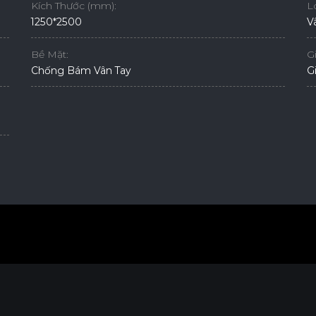
Kích Thước (mm):
L
1250*2500
V
Bề Mặt:
G
Chống Bám Vân Tay
G