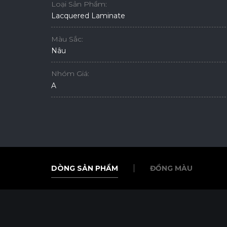
Loại Sản Phẩm:
Lacquered Laminate
Màu Sắc:
Nâu
Nhóm Giá:
A
DÒNG SẢN PHẨM
ĐỒNG MÀU
DÒNG SẢN PHẨM
ĐỒNG MÀU