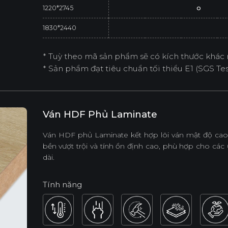
1220*2745
o
1830*2440
* Tuỳ theo mã sản phẩm sẽ có kích thước khác 
* Sản phẩm đạt tiêu chuẩn tối thiểu E1 (SGS Test
Ván HDF Phủ Laminate
Ván HDF phủ Laminate kết hợp lõi ván mật độ cao 
bền vượt trội và tính ổn định cao, phù hợp cho các 
dài.
Tính năng