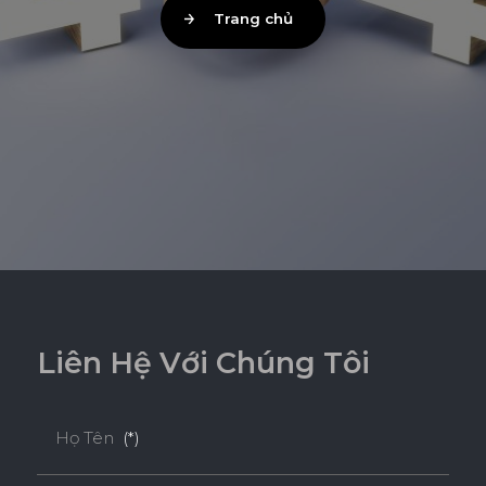
Trang chủ
L
i
ê
n
H
ệ
V
ớ
i
C
h
ú
n
g
T
ô
i
Họ Tên
(*)