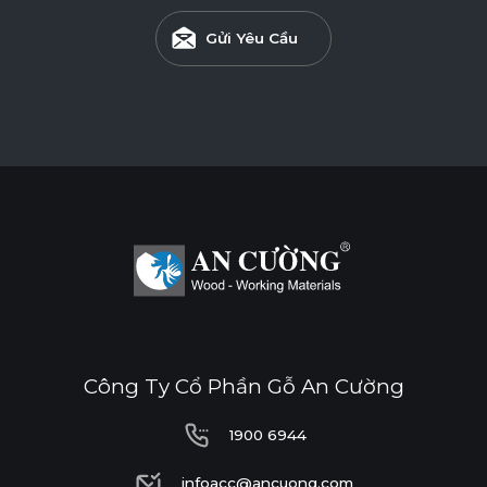
Gửi Yêu Cầu
Công Ty Cổ Phần Gỗ An Cường
1900 6944
1900 6944
infoacc@ancuong.com