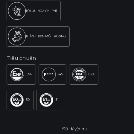
TỐI ƯU HÓA CHI PHÍ
THÂN THIỆN MÔI TRƯỜNG
Tiêu chuẩn
ENF
F4S
EPA
E0
E1
Độ dày(mm)