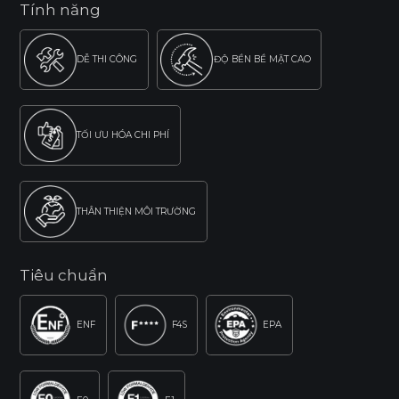
Tính năng
DỄ THI CÔNG
ĐỘ BỀN BỀ MẶT CAO
TỐI ƯU HÓA CHI PHÍ
THÂN THIỆN MÔI TRƯỜNG
Tiêu chuẩn
ENF
F4S
EPA