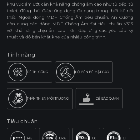
khu vực ẩm ướt cần khả năng chống ẩm cao như tủ bếp, tủ
toilet, đồng thời được ứng dụng đa dạng trong thiết kế nội
thất. Ngoài dòng MDF Chống Ẩm tiêu chuẩn, An Cường
còn cung cấp dòng MDF Chống Ẩm đạt tiêu chuẩn V313
với khả năng chịu ẩm cao hơn, đáp ứng các yêu cầu kỹ
thuật và độ bền khắt khe của nhiều công trình.
Tính năng
DỄ THI CÔNG
ĐỘ BỀN BỀ MẶT CAO
THÂN THIỆN MÔI TRƯỜNG
DỄ BẢO QUẢN
Tiêu chuẩn
F4S
EPA
E0
E1