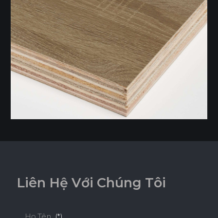
L
i
ê
n
H
ệ
V
ớ
i
C
h
ú
n
g
T
ô
i
EcoSmooth (Ván Plywood Phủ Melamine)
Ván Plywood phủ Melamine (EcoSmooth) kết hợp độ chắc
Họ Tên
(*)