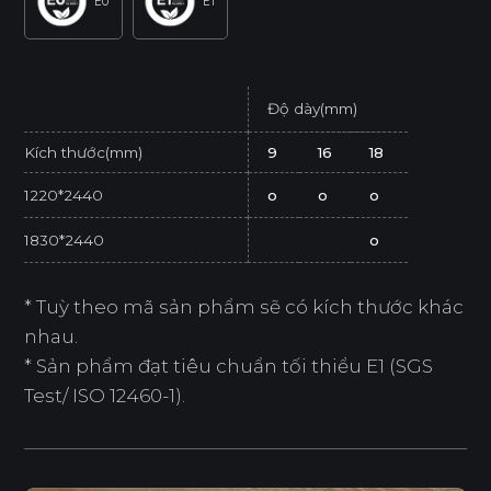
E0
E1
Độ dày(mm)
Kích thước(mm)
9
16
18
1220*2440
o
o
o
1830*2440
o
* Tuỳ theo mã sản phẩm sẽ có kích thước khác
nhau.
* Sản phẩm đạt tiêu chuẩn tối thiểu E1 (SGS
Test/ ISO 12460-1).