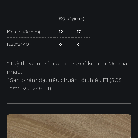
Độ dày(mm)
Kích thước(mm)
12
17
1220*2440
o
o
* Tuỳ theo mã sản phẩm sẽ có kích thước khác
nhau.
* Sản phẩm đạt tiêu chuẩn tối thiểu E1 (SGS
Test/ ISO 12460-1).