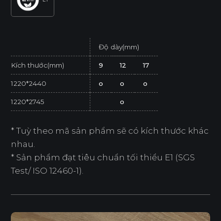
Độ dày(mm)
Kích thước(mm)
9
12
17
1220*2440
o
o
o
1220*2745
o
* Tuỳ theo mã sản phẩm sẽ có kích thước khác
nhau.
* Sản phẩm đạt tiêu chuẩn tối thiểu E1 (SGS
Test/ ISO 12460-1).