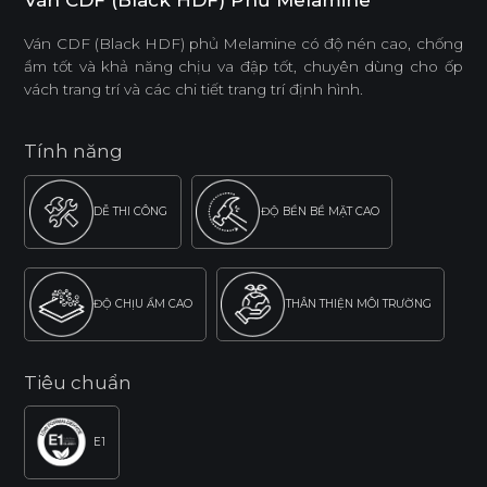
Ván CDF (Black HDF) Phủ Melamine
Ván CDF (Black HDF) phủ Melamine có độ nén cao, chống
ẩm tốt và khả năng chịu va đập tốt, chuyên dùng cho ốp
vách trang trí và các chi tiết trang trí định hình.
Tính năng
DỄ THI CÔNG
ĐỘ BỀN BỀ MẶT CAO
ĐỘ CHỊU ẨM CAO
THÂN THIỆN MÔI TRƯỜNG
Tiêu chuẩn
E1