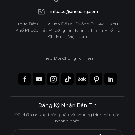
1900 6944
infoacc@ancuong.com
Ván WPB Phủ Melamine
infoacc@ancuong.com
Thửa Đất 681, Tờ Bản Đồ 05, Đường ĐT 747B, Khu
Phố Phước Hải, Phường Tân Khánh, Thành Phố Hồ
Ván WPB phủ Melamine sử dụng lõi nhựa WPB chống
Chí Minh, Việt Nam
nước, lý tưởng cho những không gian có độ ẩm cao như
khu vực bếp và nhà vệ sinh.
Theo Dõi Chúng Tôi Trên
Tính năng
CHỐNG NƯỚC
CHỐNG MỐI MỌT
Đăng Ký Nhận Bản Tin
DỄ THI CÔNG
ĐỘ BỀN BỀ MẶT CAO
Để nhận những thông báo về chương trình hấp dẫn
nhanh nhất.
THÂN THIỆN MÔI TRƯỜNG