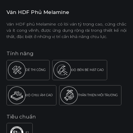
Ván HDF Phủ Melamine
Ván HDF phủ Melamine có lõi ván tỷ trọng cao, cứng chắc
và ít cong vênh, được ứng dụng rộng rãi trong thiết kế nội
thất, đặc biệt ở những vị trí cần khả năng chịu lực.
Tính năng
DỄ THI CÔNG
ĐỘ BỀN BỀ MẶT CAO
ĐỘ CHỊU ẨM CAO
THÂN THIỆN MÔI TRƯỜNG
Tiêu chuẩn
E1