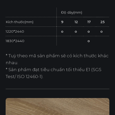
Độ dày(mm)
Kích thước(mm)
9
12
17
25
1220*2440
o
o
o
o
1830*2440
o
* Tuỳ theo mã sản phẩm sẽ có kích thước khác
nhau.
* Sản phẩm đạt tiêu chuẩn tối thiểu E1 (SGS
Test/ ISO 12460-1).