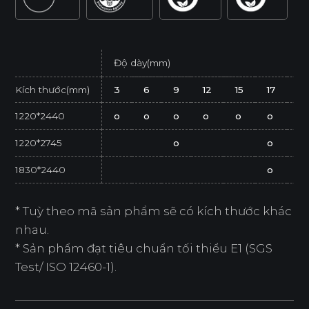
Độ dày(mm)
Kích thước(mm)
3
6
9
12
15
17
2
1220*2440
o
o
o
o
o
o
o
1220*2745
o
o
1830*2440
o
* Tuỳ theo mã sản phẩm sẽ có kích thước khác
nhau.
* Sản phẩm đạt tiêu chuẩn tối thiểu E1 (SGS
Test/ ISO 12460-1).