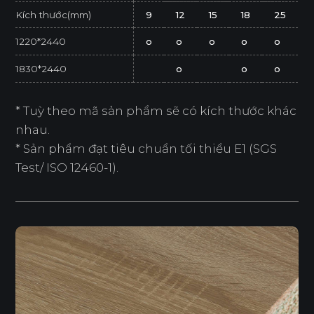
Kích thước(mm)
9
12
15
18
25
1220*2440
o
o
o
o
o
1830*2440
o
o
o
* Tuỳ theo mã sản phẩm sẽ có kích thước khác
nhau.
* Sản phẩm đạt tiêu chuẩn tối thiểu E1 (SGS
Test/ ISO 12460-1).