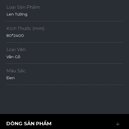
Loại Sản Phẩm:
Len Tường
Kích Thước (mm):
80*2400
Loại Vân:
Vân Gỗ
Màu Sắc:
Đen
DÒNG SẢN PHẨM