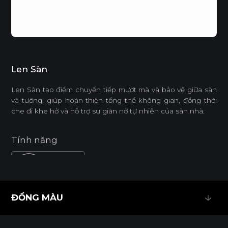
Len Sàn
Len Sàn tạo điểm chuyển tiếp mượt mà và bảo vệ giữa sàn
và tường, giúp hoàn thiện tổng thể không gian, đồng thời
che đi khe hở và hỗ trợ sự giãn nở tự nhiên của sàn nhà.
Tính năng
DỄ THI CÔNG
ĐỒNG MÀU
Tiêu chuẩn
ĐỒNG MÀU