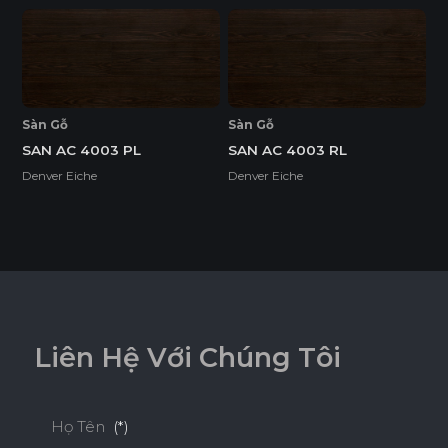
E1
Độ Dày(mm)
Sàn Gỗ
Sàn Gỗ
Kích Thước(mm)
12
SAN AC 4003 PL
SAN AC 4003 RL
Denver Eiche
Denver Eiche
80*2400
o
L
i
ê
n
H
ệ
V
ớ
i
C
h
ú
n
g
T
ô
i
Họ Tên
(*)