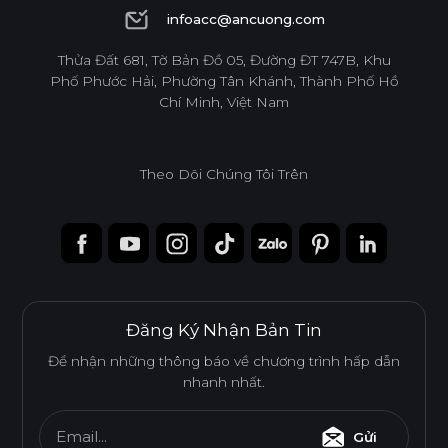
1900 6944
infoacc@ancuong.com
infoacc@ancuong.com
Thửa Đất 681, Tờ Bản Đồ 05, Đường ĐT 747B, Khu
Phố Phước Hải, Phường Tân Khánh, Thành Phố Hồ
Chí Minh, Việt Nam
Theo Dõi Chúng Tôi Trên
Đăng Ký Nhận Bản Tin
Để nhận những thông báo về chương trình hấp dẫn
nhanh nhất.
Email...
Gửi