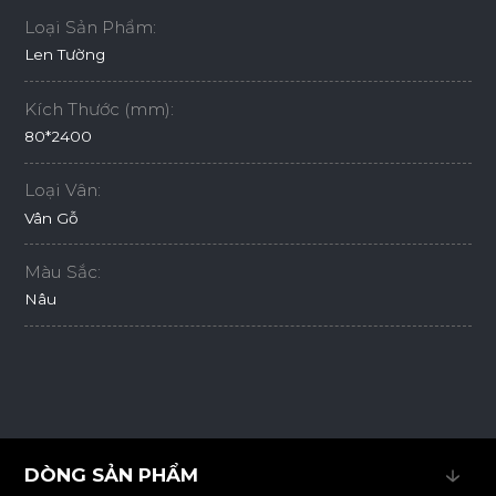
Loại Sản Phẩm:
Len Tường
Kích Thước (mm):
80*2400
Loại Vân:
Vân Gỗ
Màu Sắc:
Nâu
DÒNG SẢN PHẨM