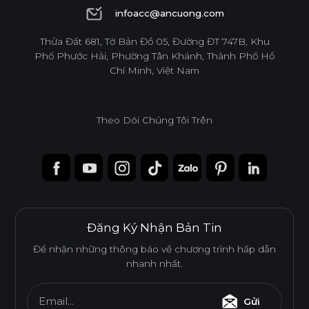
1900 6944
infoacc@ancuong.com
infoacc@ancuong.com
Thửa Đất 681, Tờ Bản Đồ 05, Đường ĐT 747B, Khu
Phố Phước Hải, Phường Tân Khánh, Thành Phố Hồ
Chí Minh, Việt Nam
Theo Dõi Chúng Tôi Trên
Đăng Ký Nhận Bản Tin
Để nhận những thông báo về chương trình hấp dẫn
nhanh nhất.
Email...
Gửi