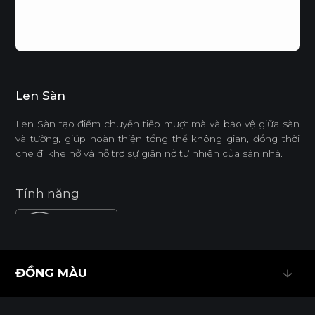
Len Sàn
Len Sàn tạo điểm chuyển tiếp mượt mà và bảo vệ giữa sàn
và tường, giúp hoàn thiện tổng thể không gian, đồng thời
che đi khe hở và hỗ trợ sự giãn nở tự nhiên của sàn nhà.
Tính năng
DỄ THI CÔNG
ĐỒNG MÀU
Tiêu chuẩn
ĐỒNG MÀU