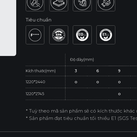
Tiêu chuẩn
Độ dày(mm)
Kích thước(mm)
3
6
9
1220*2440
o
o
o
1220*2745
o
* Tuỳ theo mã sản phẩm sẽ có kích thước khác 
* Sản phẩm đạt tiêu chuẩn tối thiểu E1 (SGS Test