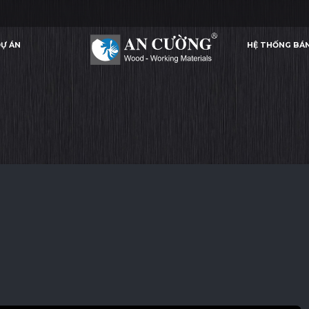
Ự ÁN
HỆ THỐNG BÁ
SUPER BLACK
SUPER BLACK
SUPER BLACK
SUPER 
PPET / PVC
Ự ÁN
HỆ THỐNG BÁ
PPET / PVC