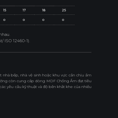
15
17
18
25
o
o
o
o
nhau.
/ ISO 12460-1).
nhà bếp, nhà vệ sinh hoặc khu vực cần chịu ẩm
ường còn cung cấp dòng MDF Chống Ẩm đạt tiêu
ác yêu cầu kỹ thuật và độ bền khắt khe của nhiều