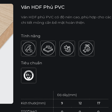
Ván HDF Phủ PVC
Ván HDF phủ PVC có độ nén cao, phù hợp cho các chi
chi tiết mỏng cần bề mặt hoàn thiện.
Tính năng
Tiêu chuẩn
Độ dày(mm)
Kích thước(mm)
9
12
17
1220*2440
o
o
o