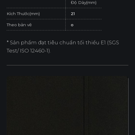
Độ Dày(mm)
Kích Thước(mm)
21
Theo bản vẽ
o
* Sản phẩm đạt tiêu chuẩn tối thiểu E1 (SGS
Test/ ISO 12460-1).