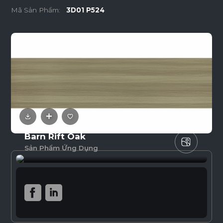
Mã Sản Phẩm:
3D01 P524
Barn Rift Oak
Sản Phẩm Ứng Dụng