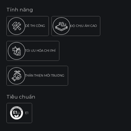
Tính năng
DỄ THI CÔNG
ĐỘ CHỊU ẨM CAO
TỐI ƯU HÓA CHI PHÍ
THÂN THIỆN MÔI TRƯỜNG
Tiêu chuẩn
E1