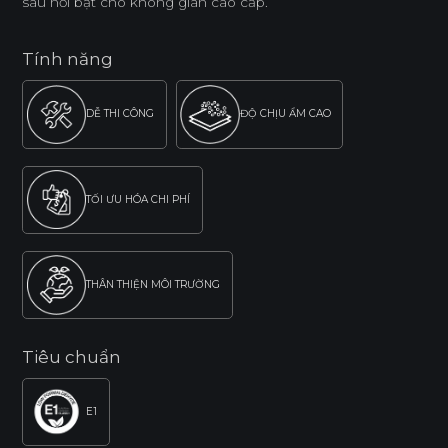
sâu nổi bật cho không gian cao cấp.
Tính năng
DỄ THI CÔNG
ĐỘ CHỊU ẨM CAO
TỐI ƯU HÓA CHI PHÍ
THÂN THIỆN MÔI TRƯỜNG
Tiêu chuẩn
E1