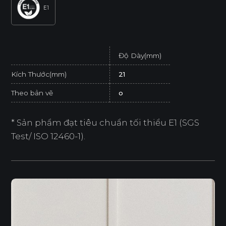
E1
Độ Dày(mm)
Kích Thước(mm)
21
Theo bản vẽ
o
* Sản phẩm đạt tiêu chuẩn tối thiểu E1 (SGS
Test/ ISO 12460-1).