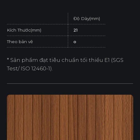
Độ Dày(mm)
Kích Thước(mm)
21
Theo bản vẽ
o
* Sản phẩm đạt tiêu chuẩn tối thiểu E1 (SGS
Test/ ISO 12460-1).