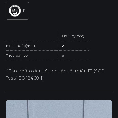
E1
Độ Dày(mm)
Kích Thước(mm)
21
Theo bản vẽ
o
* Sản phẩm đạt tiêu chuẩn tối thiểu E1 (SGS
Test/ ISO 12460-1).