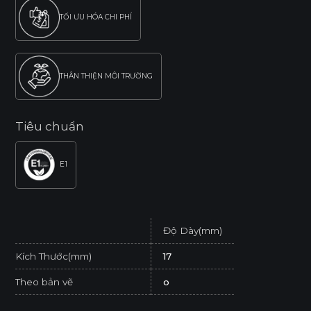
TỐI ƯU HÓA CHI PHÍ
THÂN THIỆN MÔI TRƯỜNG
Tiêu chuẩn
E1
Độ Dày(mm)
Kích Thước(mm)
17
Theo bản vẽ
o