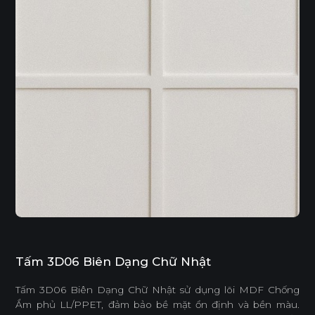
Tấm 3D06 Biên Dạng Chữ Nhật
Tấm 3D06 Biên Dạng Chữ Nhật sử dụng lõi MDF Chống
Ẩm phủ LL/PPET, đảm bảo bề mặt ổn định và bền màu.