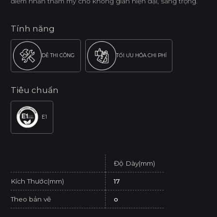
điểm nhấn thẩm mỹ cho không gian hiện đại, sang trọng.
Tính năng
DỄ THI CÔNG
TỐI ƯU HÓA CHI PHÍ
Tiêu chuẩn
E1
Độ Dày(mm)
Kích Thước(mm)
17
Theo bản vẽ
o