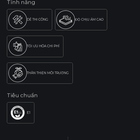
Tính năng
DỄ THI CÔNG
ĐỘ CHỊU ẨM CAO
TỐI ƯU HÓA CHI PHÍ
THÂN THIỆN MÔI TRƯỜNG
Tiêu chuẩn
E1