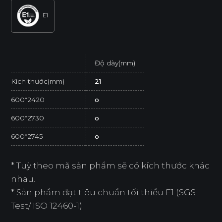
E1
Độ dày(mm)
Kích thước(mm)
21
600*2420
o
600*2730
o
600*2745
o
* Tuỳ theo mã sản phẩm sẽ có kích thước khác
nhau.
* Sản phẩm đạt tiêu chuẩn tối thiểu E1 (SGS
Test/ ISO 12460-1).