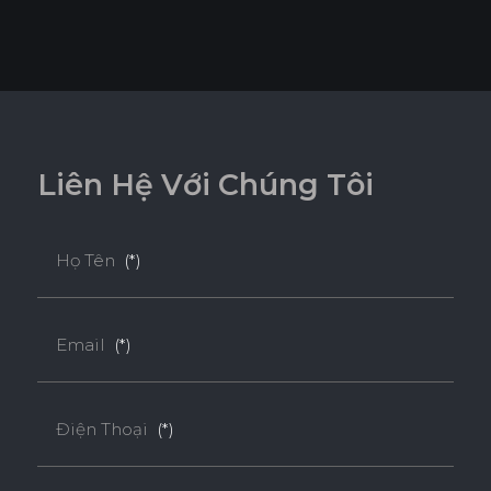
L
i
ê
n
H
ệ
V
ớ
i
C
h
ú
n
g
T
ô
i
Họ Tên
(*)
Email
(*)
Điện Thoại
(*)