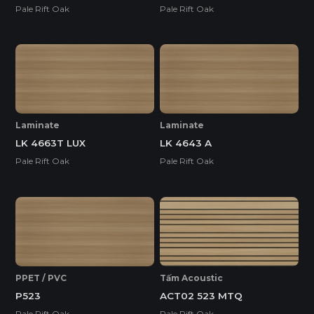
Pale Rift Oak
Pale Rift Oak
Laminate
Laminate
LK 4663T LUX
LK 4643 A
Pale Rift Oak
Pale Rift Oak
PPET / PVC
Tấm Acoustic
P523
ACT02 523 MTQ
Pale Rift Oak
Pale Rift Oak