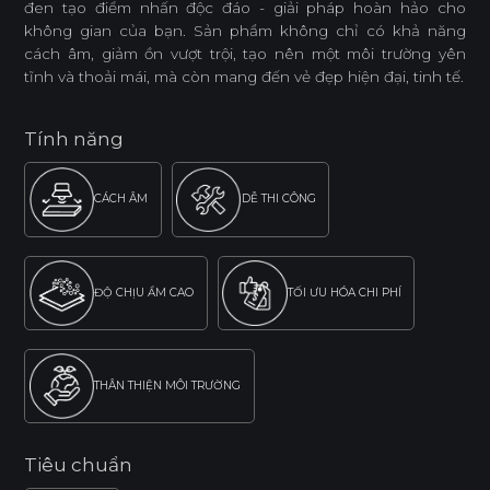
đen tạo điểm nhấn độc đáo - giải pháp hoàn hảo cho
không gian của bạn. Sản phẩm không chỉ có khả năng
cách âm, giảm ồn vượt trội, tạo nên một môi trường yên
tĩnh và thoải mái, mà còn mang đến vẻ đẹp hiện đại, tinh tế.
Tính năng
CÁCH ÂM
DỄ THI CÔNG
ĐỘ CHỊU ẨM CAO
TỐI ƯU HÓA CHI PHÍ
THÂN THIỆN MÔI TRƯỜNG
Tiêu chuẩn