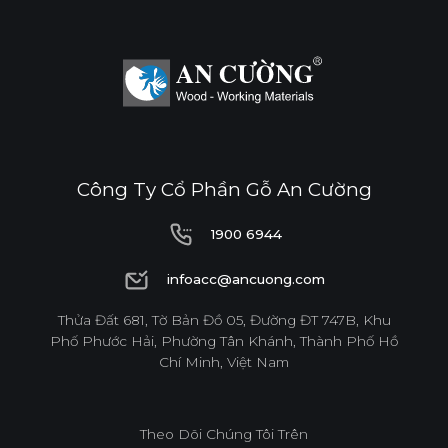
Công Ty Cổ Phần Gỗ An Cường
1900 6944
1900 6944
infoacc@ancuong.com
infoacc@ancuong.com
Thửa Đất 681, Tờ Bản Đồ 05, Đường ĐT 747B, Khu
Phố Phước Hải, Phường Tân Khánh, Thành Phố Hồ
Chí Minh, Việt Nam
Theo Dõi Chúng Tôi Trên