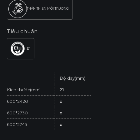
THÂN THIỆN MÔI TRƯỜNG
Tiêu chuẩn
E1
Độ dày(mm)
Kích thước(mm)
21
600*2420
o
600*2730
o
600*2745
o