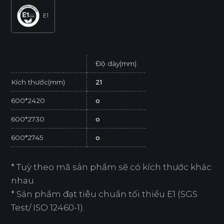
E1
Độ dày(mm)
Kích thước(mm)
21
600*2420
o
600*2730
o
600*2745
o
* Tuỳ theo mã sản phẩm sẽ có kích thước khác
nhau.
* Sản phẩm đạt tiêu chuẩn tối thiểu E1 (SGS
Test/ ISO 12460-1).