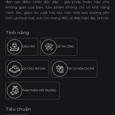
đen tạo điểm nhấn độc đáo - giải pháp hoàn hảo cho
không gian của bạn. Sản phẩm không chỉ có khả năng
cách âm, giảm ồn vượt trội, tạo nên một môi trường yên
tĩnh và thoải mái, mà còn mang đến vẻ đẹp hiện đại, tinh tế.
Tính năng
CÁCH ÂM
DỄ THI CÔNG
ĐỘ CHỊU ẨM CAO
TỐI ƯU HÓA CHI PHÍ
THÂN THIỆN MÔI TRƯỜNG
Tiêu chuẩn