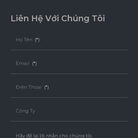
L
i
ê
n
H
ệ
V
ớ
i
C
h
ú
n
g
T
ô
i
Họ Tên
(*)
Email
(*)
Điện Thoại
(*)
Công Ty
Hãy để lại lời nhắn cho chúng tôi.