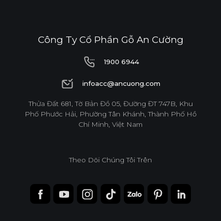
Công Ty Cổ Phần Gỗ An Cường
1900 6944
1900 6944
infoacc@ancuong.com
infoacc@ancuong.com
Thửa Đất 681, Tờ Bản Đồ 05, Đường ĐT 747B, Khu
Phố Phước Hải, Phường Tân Khánh, Thành Phố Hồ
Chí Minh, Việt Nam
Theo Dõi Chúng Tôi Trên