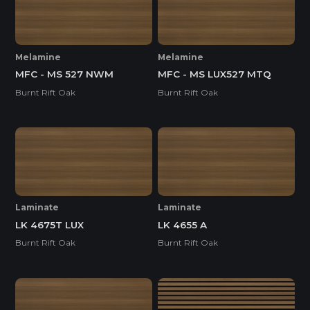
THÂN THIỆN MÔI TRƯỜNG
Melamine
Melamine
Tiêu chuẩn
MFC - MS 527 NWM
MFC - MS LUX527 MTQ
Burnt Rift Oak
Burnt Rift Oak
E1
Độ dày(mm)
Kích thước(mm)
21
Laminate
Laminate
600*2420
o
LK 4675T LUX
LK 4655 A
Burnt Rift Oak
Burnt Rift Oak
600*2730
o
600*2745
o