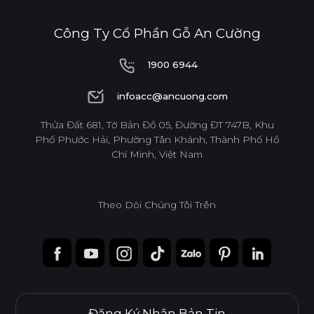
Công Ty Cổ Phần Gỗ An Cường
1900 6944
1900 6944
infoacc@ancuong.com
infoacc@ancuong.com
Thửa Đất 681, Tờ Bản Đồ 05, Đường ĐT 747B, Khu
Phố Phước Hải, Phường Tân Khánh, Thành Phố Hồ
Chí Minh, Việt Nam
Theo Dõi Chúng Tôi Trên
Đăng Ký Nhận Bản Tin