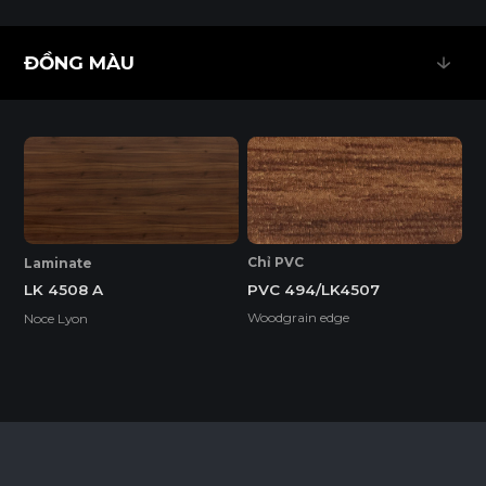
CHỐNG CHÁY
DỄ THI CÔNG
ĐỒNG MÀU
ĐỒNG MÀU
THÂN THIỆN MÔI TRƯỜNG
Độ Dày(mm)
Kích Thước(mm)
3
Chỉ PVC
Laminate
PVC 494/LK4507
LK 4508 A
1220*2440
o
Woodgrain edge
Noce Lyon
1220*3050
o