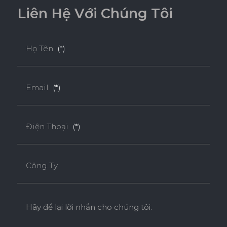
L
i
ê
n
H
ệ
V
ớ
i
C
h
ú
n
g
T
ô
i
Họ Tên
(*)
Email
(*)
Điện Thoại
(*)
Công Ty
Hãy để lại lời nhắn cho chúng tôi.