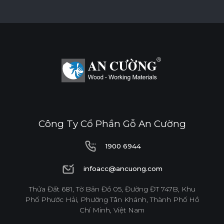
Công Ty Cổ Phần Gỗ An Cường
1900 6944
1900 6944
infoacc@ancuong.com
infoacc@ancuong.com
Thửa Đất 681, Tờ Bản Đồ 05, Đường ĐT 747B, Khu
Phố Phước Hải, Phường Tân Khánh, Thành Phố Hồ
Chí Minh, Việt Nam