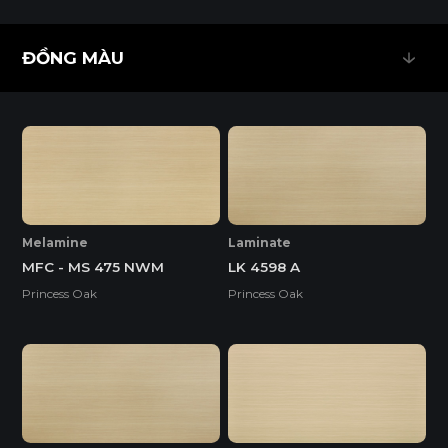
CHỐNG CHÁY
DỄ THI CÔNG
ĐỒNG MÀU
ĐỒNG MÀU
THÂN THIỆN MÔI TRƯỜNG
Độ dày(mm)
Kích thước(mm)
3
Melamine
Laminate
MFC - MS 475 NWM
LK 4598 A
1220*2440
o
Princess Oak
Princess Oak
1220*3050
o