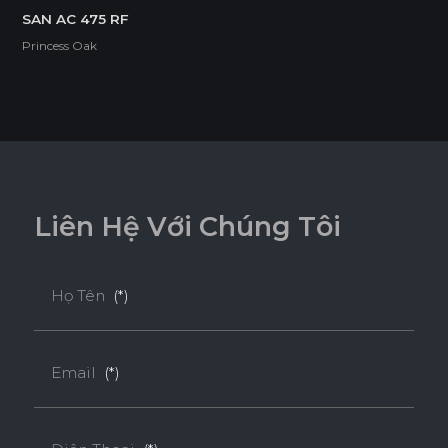
SAN AC 475 RF
Princess Oak
L
i
ê
n
H
ệ
V
ớ
i
C
h
ú
n
g
T
ô
i
Họ Tên
(*)
Email
(*)