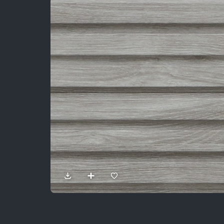
Sản Phẩm
Dự Án