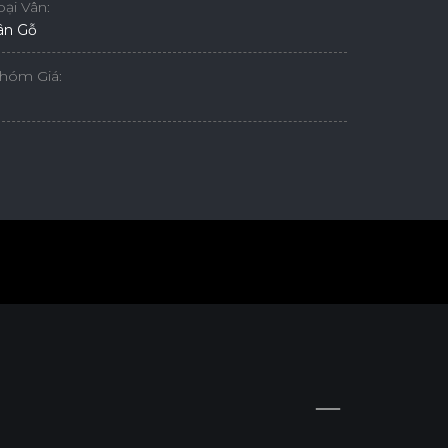
oại Vân:
ân Gỗ
hóm Giá: