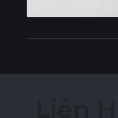
L
i
ê
n
H