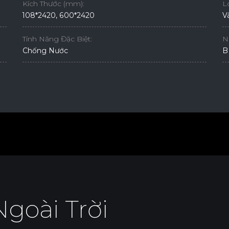
Kích Thước (mm):
L
108*2420, 600*2420
V
Tính Năng Đặc Biệt:
N
Chống Nước
B
Ngoài Trời