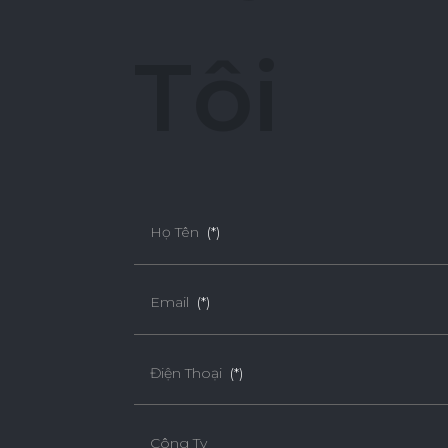
T
ô
i
Họ Tên
(*)
Email
(*)
Điện Thoại
(*)
Công Ty