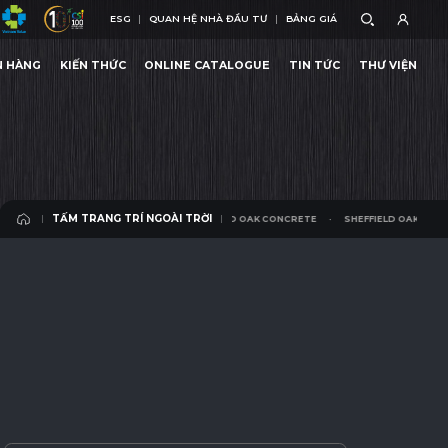
ESG
QUAN HỆ NHÀ ĐẦU TƯ
BẢNG GIÁ
ESG
QUAN HỆ NHÀ ĐẦU TƯ
BẢNG GIÁ
N HÀNG
KIẾN THỨC
ONLINE CATALOGUE
TIN TỨC
THƯ VIỆN
SHEFFIELD OAK CONCRETE
SHEFFIELD OAK CONCRETE
N HÀNG
KIẾN THỨC
ONLINE CATALOGUE
TIN TỨC
THƯ VIỆN
TẤM TRANG TRÍ NGOÀI TRỜI
SHEFFIELD OAK CONCRETE
SHEFFIELD OAK CONCRETE
TẤM TRANG TRÍ NGOÀI TRỜI