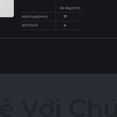
Độ dày(mm)
Kích thước(mm)
17
600*2420
o
ệ
V
ớ
i
C
h