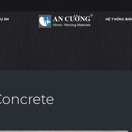
Ự ÁN
HỆ THỐNG BÁ
SHEFFIELD OAK CONCRETE
SHEFFIELD OAK CONCRETE
TẤM TRANG TRÍ NGOÀI TRỜI
Ự ÁN
HỆ THỐNG BÁ
TẤM TRANG TRÍ NGOÀI TRỜI
Concrete