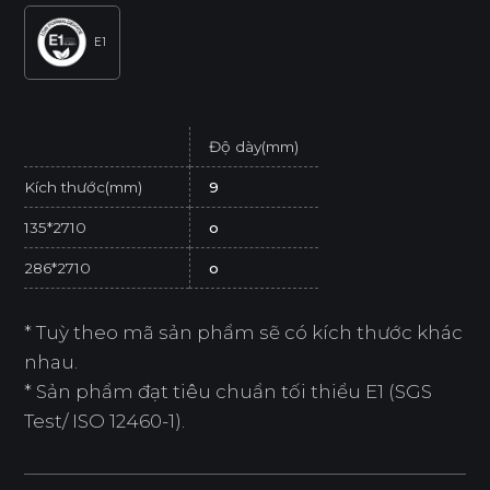
E1
Độ dày(mm)
Kích thước(mm)
9
135*2710
o
286*2710
o
* Tuỳ theo mã sản phẩm sẽ có kích thước khác
nhau.
* Sản phẩm đạt tiêu chuẩn tối thiểu E1 (SGS
Test/ ISO 12460-1).