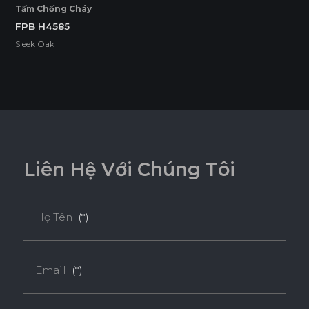
Tấm Chống Cháy
FPB H4585
Sleek Oak
L
i
ê
n
H
ệ
V
ớ
i
C
h
ú
n
g
T
ô
i
Họ Tên
(*)
Email
(*)