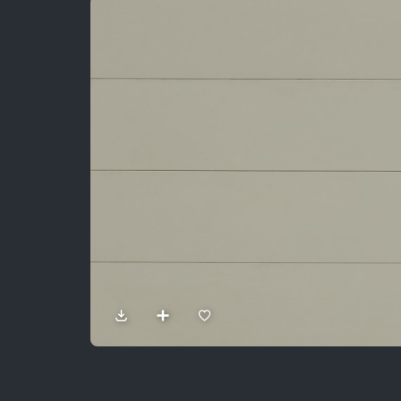
Sản Phẩm
Dự Án