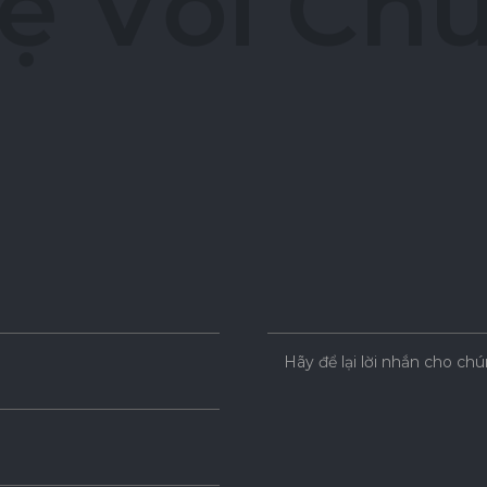
ệ
V
ớ
i
C
h
Hãy để lại lời nhắn cho chú