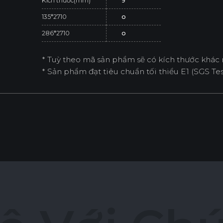
Kích thước(mm)
9
135*2710
o
286*2710
o
* Tuỳ theo mã sản phẩm sẽ có kích thước khác 
* Sản phẩm đạt tiêu chuẩn tối thiểu E1 (SGS Test