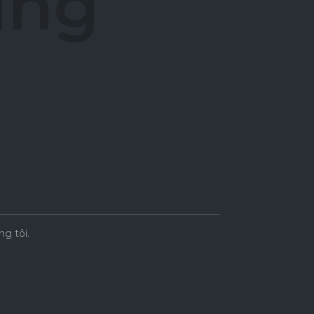
ú
n
g
ng tôi.