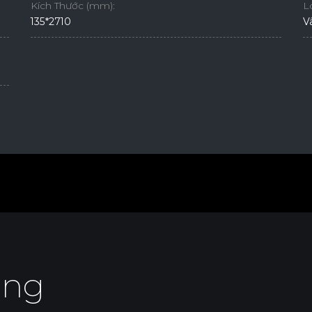
Kích Thước (mm):
L
135*2710
V
ing