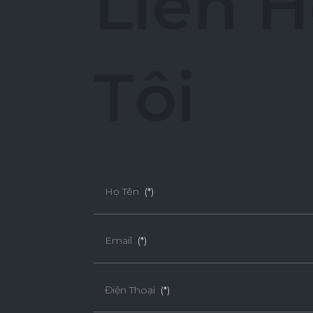
L
i
ê
n
H
T
ô
i
Họ Tên
(*)
Email
(*)
Điện Thoại
(*)