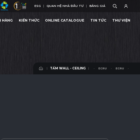
ESG
QUAN HỆ NHÀ ĐẦU TƯ
BẢNG GIÁ
ESG
QUAN HỆ NHÀ ĐẦU TƯ
BẢNG GIÁ
N HÀNG
KIẾN THỨC
ONLINE CATALOGUE
TIN TỨC
THƯ VIỆN
N HÀNG
KIẾN THỨC
ONLINE CATALOGUE
TIN TỨC
THƯ VIỆN
TẤM WALL - CEILING
ECRU
ECRU
ECRU
ECRU
TẤM WALL - CEILING