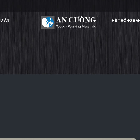
Ự ÁN
HỆ THỐNG BÁ
ECRU
ECRU
ECRU
ECRU
TẤM WALL - CEILING
Ự ÁN
HỆ THỐNG BÁ
TẤM WALL - CEILING