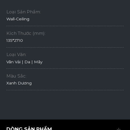
Loại Sản Phẩm:
Wall-Ceiling
Kích Thước (mm):
135*2710
Loại Vân:
Vân Vải | Da | Mây
Màu Sắc:
Xanh Dương
DÒNG SẢN PHẨM