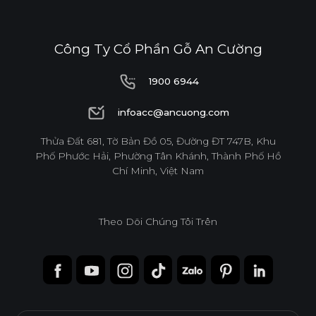
Công Ty Cổ Phần Gỗ An Cường
1900 6944
1900 6944
infoacc@ancuong.com
infoacc@ancuong.com
Thửa Đất 681, Tờ Bản Đồ 05, Đường ĐT 747B, Khu
Phố Phước Hải, Phường Tân Khánh, Thành Phố Hồ
Chí Minh, Việt Nam
Theo Dõi Chúng Tôi Trên