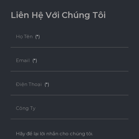
L
i
ê
n
H
ệ
V
ớ
i
C
h
ú
n
g
T
ô
i
Họ Tên
(*)
Email
(*)
Điện Thoại
(*)
Công Ty
Hãy để lại lời nhắn cho chúng tôi.