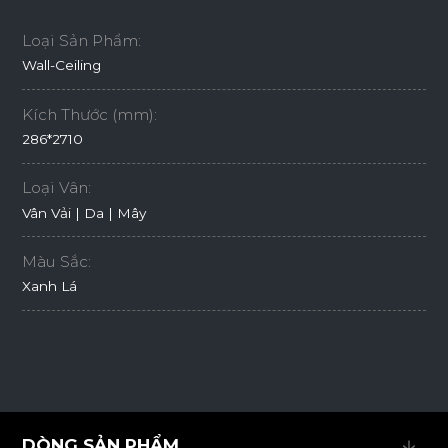
Loại Sản Phẩm:
Wall-Ceiling
Kích Thước (mm):
286*2710
Loại Vân:
Vân Vải | Da | Mây
Màu Sắc:
Xanh Lá
DÒNG SẢN PHẨM