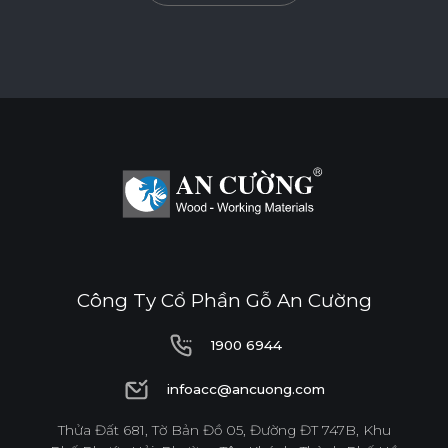
Công Ty Cổ Phần Gỗ An Cường
1900 6944
1900 6944
infoacc@ancuong.com
infoacc@ancuong.com
Thửa Đất 681, Tờ Bản Đồ 05, Đường ĐT 747B, Khu