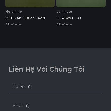
Melamine
Laminate
MFC - MS LUX235 AZN
LK 4629T LUX
Olive Verte
Olive Verte
L
i
ê
n
H
ệ
V
ớ
i
C
h
ú
n
g
T
ô
i
Họ Tên
(*)
Email
(*)