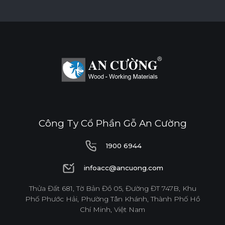
Công Ty Cổ Phần Gỗ An Cường
1900 6944
1900 6944
infoacc@ancuong.com
infoacc@ancuong.com
Thửa Đất 681, Tờ Bản Đồ 05, Đường ĐT 747B, Khu
Phố Phước Hải, Phường Tân Khánh, Thành Phố Hồ
Chí Minh, Việt Nam