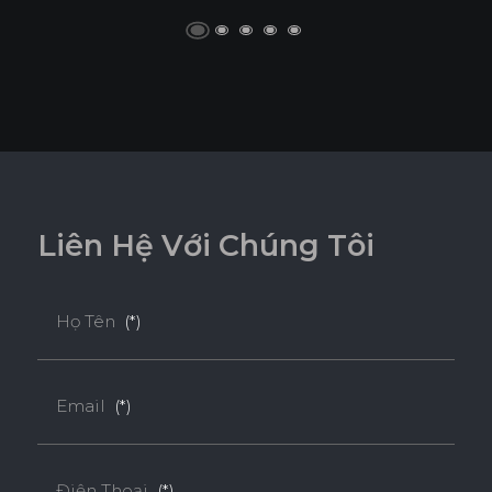
L
i
ê
n
H
ệ
V
ớ
i
C
h
ú
n
g
T
ô
i
Họ Tên
(*)
Email
(*)
Điện Thoại
(*)