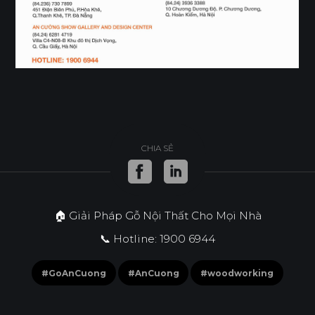
CHIA SẺ
🏠 Giải Pháp Gỗ Nội Thất Cho Mọi Nhà
📞 Hotline: 1900 6944
#GoAnCuong
#AnCuong
#woodworking