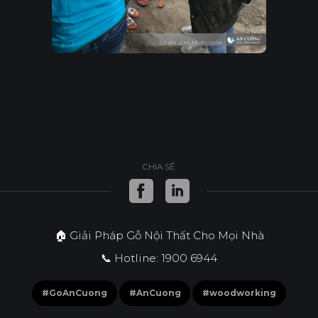
CHIA SẺ
🏠 Giải Pháp Gỗ Nội Thất Cho Mọi Nhà
📞 Hotline: 1900 6944
#GoAnCuong
#AnCuong
#woodworking