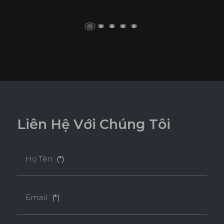
L
i
ê
n
H
ệ
V
ớ
i
C
h
ú
n
g
T
ô
i
Họ Tên
(*)
Email
(*)