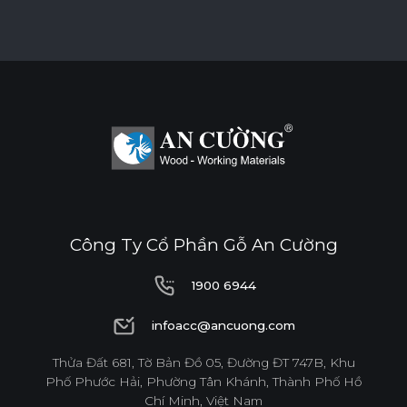
Công Ty Cổ Phần Gỗ An Cường
1900 6944
1900 6944
infoacc@ancuong.com
infoacc@ancuong.com
Thửa Đất 681, Tờ Bản Đồ 05, Đường ĐT 747B, Khu
Phố Phước Hải, Phường Tân Khánh, Thành Phố Hồ
Chí Minh, Việt Nam