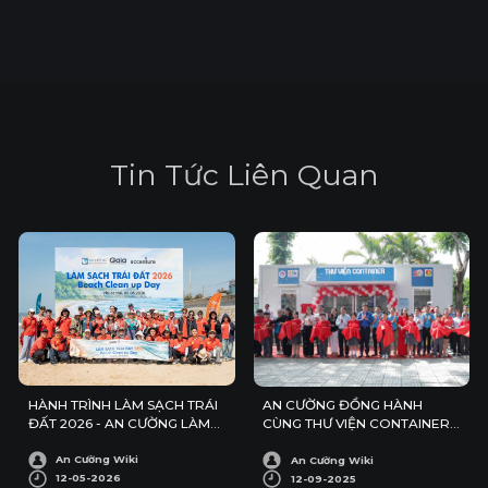
T
i
n
T
ứ
c
L
i
ê
n
Q
u
a
n
HÀNH TRÌNH LÀM SẠCH TRÁI
AN CƯỜNG ĐỒNG HÀNH
ĐẤT 2026 - AN CƯỜNG LÀM
CÙNG THƯ VIỆN CONTAINER
SẠCH BÃI BIỂN PHƯỚC HẢI
SỐ 13
An Cường Wiki
An Cường Wiki
12-05-2026
12-09-2025