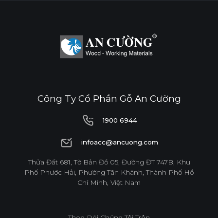
Công Ty Cổ Phần Gỗ An Cường
1900 6944
1900 6944
infoacc@ancuong.com
infoacc@ancuong.com
Thửa Đất 681, Tờ Bản Đồ 05, Đường ĐT 747B, Khu
Phố Phước Hải, Phường Tân Khánh, Thành Phố Hồ
Chí Minh, Việt Nam
Theo Dõi Chúng Tôi Trên