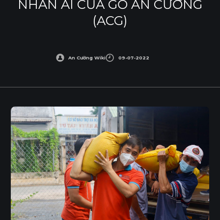
NHÂN ÁI CỦA GỖ AN CƯỜNG
(ACG)
An Cường Wiki
09-07-2022