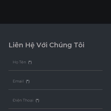
L
i
ê
n
H
ệ
V
ớ
i
C
h
ú
n
g
T
ô
i
Họ Tên
(*)
Email
(*)
Điện Thoại
(*)