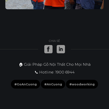
CHIA SẺ
🏠 Giải Pháp Gỗ Nội Thất Cho Mọi Nhà
📞 Hotline: 1900 6944
#GoAnCuong
#AnCuong
#woodworking