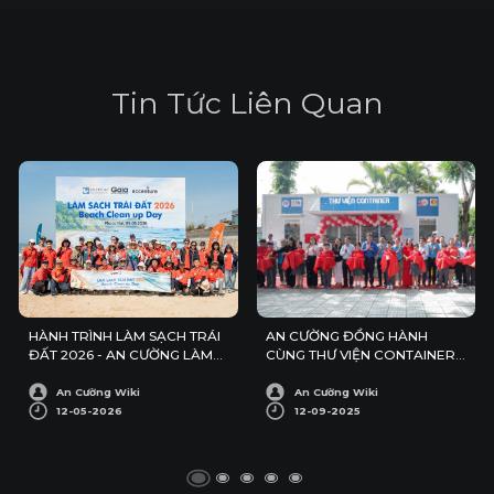
T
i
n
T
ứ
c
L
i
ê
n
Q
u
a
n
HÀNH TRÌNH LÀM SẠCH TRÁI
AN CƯỜNG ĐỒNG HÀNH
ĐẤT 2026 - AN CƯỜNG LÀM
CÙNG THƯ VIỆN CONTAINER
SẠCH BÃI BIỂN PHƯỚC HẢI
SỐ 13
An Cường Wiki
An Cường Wiki
12-05-2026
12-09-2025