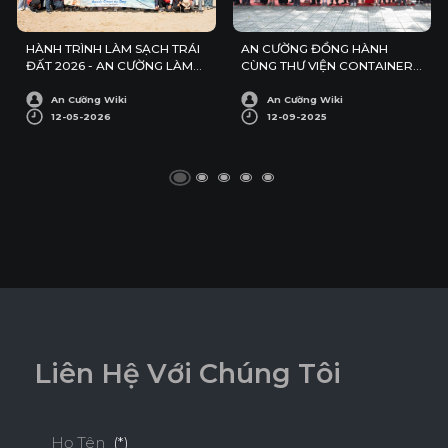
HÀNH TRÌNH LÀM SẠCH TRÁI
AN CƯỜNG ĐỒNG HÀNH
ĐẤT 2026 - AN CƯỜNG LÀM
CÙNG THƯ VIỆN CONTAINER
SẠCH BÃI BIỂN PHƯỚC HẢI
SỐ 13
An Cường Wiki
An Cường Wiki
12-05-2026
12-09-2025
L
i
ê
n
H
ệ
V
ớ
i
C
h
ú
n
g
T
ô
i
Họ Tên
(*)