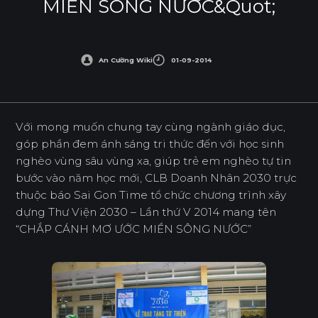
MIỀN SÔNG NƯỚC&quot;
An Cường Wiki
01-09-2014
Với mong muốn chung tay cùng ngành giáo dục,
góp phần đem ánh sáng tri thức đến với học sinh
nghèo vùng sâu vùng xa, giúp trẻ em nghèo tự tin
bước vào năm học mới, CLB Doanh Nhân 2030 trực
thuộc báo Sai Gon Time tổ chức chương trình xây
dựng Thư Viện 2030 – Lần thứ V 2014 mang tên
“CHẮP CÁNH MƠ ƯỚC MIỀN SÔNG NƯỚC”