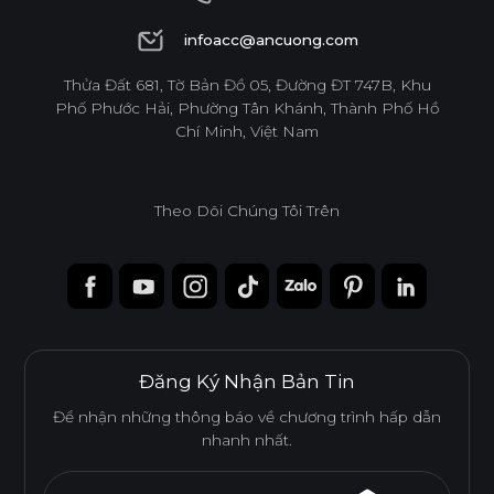
1900 6944
infoacc@ancuong.com
infoacc@ancuong.com
Thửa Đất 681, Tờ Bản Đồ 05, Đường ĐT 747B, Khu
Phố Phước Hải, Phường Tân Khánh, Thành Phố Hồ
Chí Minh, Việt Nam
Theo Dõi Chúng Tôi Trên
Đăng Ký Nhận Bản Tin
Để nhận những thông báo về chương trình hấp dẫn
nhanh nhất.