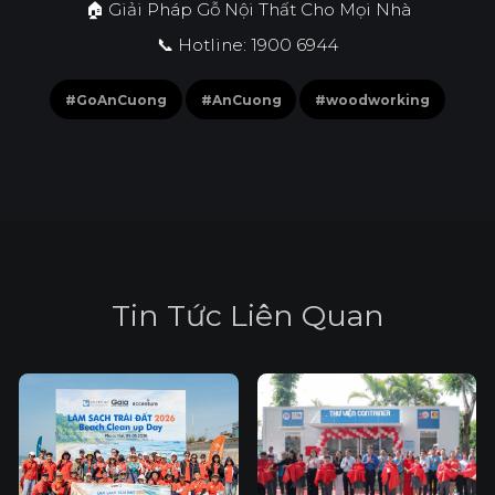
🏠 Giải Pháp Gỗ Nội Thất Cho Mọi Nhà
📞 Hotline: 1900 6944
#GoAnCuong
#AnCuong
#woodworking
T
i
n
T
ứ
c
L
i
ê
n
Q
u
a
n