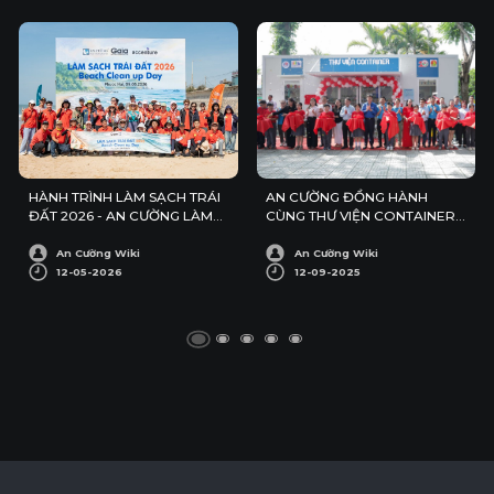
HÀNH TRÌNH LÀM SẠCH TRÁI
AN CƯỜNG ĐỒNG HÀNH
ĐẤT 2026 - AN CƯỜNG LÀM
CÙNG THƯ VIỆN CONTAINER
SẠCH BÃI BIỂN PHƯỚC HẢI
SỐ 13
An Cường Wiki
An Cường Wiki
12-05-2026
12-09-2025