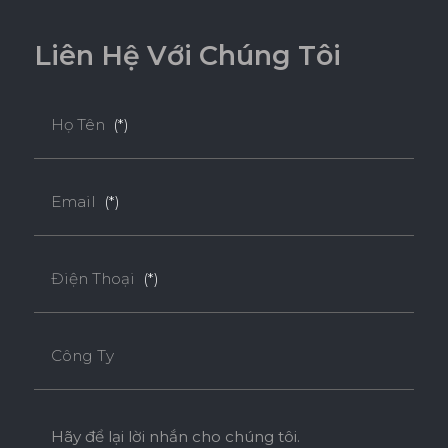
L
i
ê
n
H
ệ
V
ớ
i
C
h
ú
n
g
T
ô
i
Họ Tên
(*)
Email
(*)
Điện Thoại
(*)
Công Ty
Hãy để lại lời nhắn cho chúng tôi.