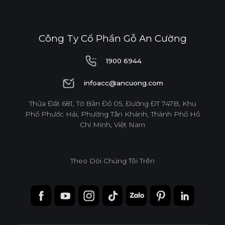
Công Ty Cổ Phần Gỗ An Cường
1900 6944
1900 6944
infoacc@ancuong.com
infoacc@ancuong.com
Thửa Đất 681, Tờ Bản Đồ 05, Đường ĐT 747B, Khu
Phố Phước Hải, Phường Tân Khánh, Thành Phố Hồ
Chí Minh, Việt Nam
Theo Dõi Chúng Tôi Trên