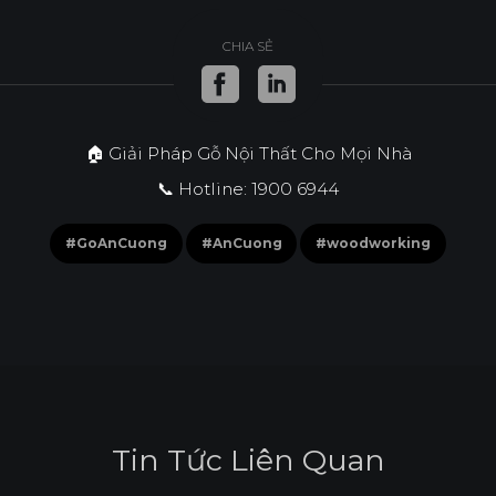
CHIA SẺ
🏠 Giải Pháp Gỗ Nội Thất Cho Mọi Nhà
📞 Hotline: 1900 6944
#GoAnCuong
#AnCuong
#woodworking
T
i
n
T
ứ
c
L
i
ê
n
Q
u
a
n