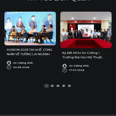
AVISION 2026 TẠI HUẾ: CÙNG
Ký Kết MOU An Cường ×
NHÌN VỀ TƯƠNG LAI NGÀNH
Trường Đại Học Mỹ Thuật
KIẾN TRÚC – NỘI THẤT
Công Nghiệp
An Cường Wiki
An Cường Wiki
04-08-2026
17-07-2026