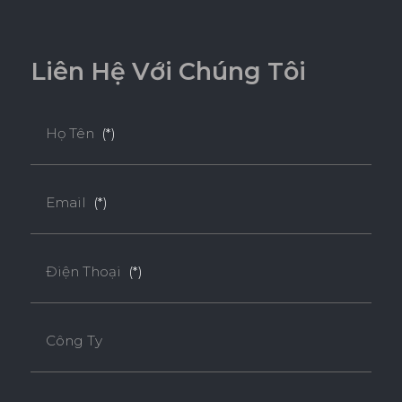
L
i
ê
n
H
ệ
V
ớ
i
C
h
ú
n
g
T
ô
i
Họ Tên
(*)
Email
(*)
Điện Thoại
(*)
Công Ty