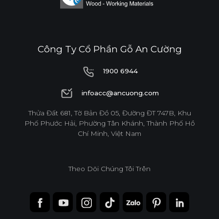
Công Ty Cổ Phần Gỗ An Cường
1900 6944
1900 6944
infoacc@ancuong.com
infoacc@ancuong.com
Thửa Đất 681, Tờ Bản Đồ 05, Đường ĐT 747B, Khu
Phố Phước Hải, Phường Tân Khánh, Thành Phố Hồ
Chí Minh, Việt Nam
Theo Dõi Chúng Tôi Trên