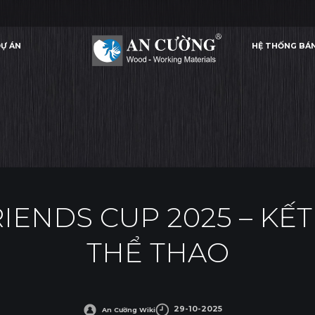
Ự ÁN
HỆ THỐNG BÁ
5 – KẾT NỐI TINH THẦN THỂ THAO
AN CƯỜNG & FRIENDS CUP 2025 – KẾT NỐI TINH THẦ
SỰ KIỆN
Ự ÁN
HỆ THỐNG BÁ
SỰ KIỆN
IENDS CUP 2025 – KẾT
THỂ THAO
29-10-2025
An Cường Wiki