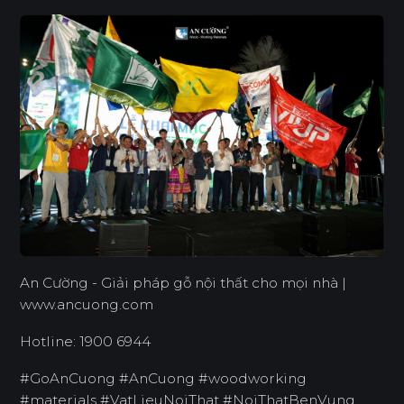
An Cường - Giải pháp gỗ nội thất cho mọi nhà |
www.ancuong.com
Hotline: 1900 6944
#GoAnCuong #AnCuong #woodworking
#materials #VatLieuNoiThat #NoiThatBenVung