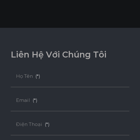
L
i
ê
n
H
ệ
V
ớ
i
C
h
ú
n
g
T
ô
i
Họ Tên
(*)
Email
(*)
Điện Thoại
(*)