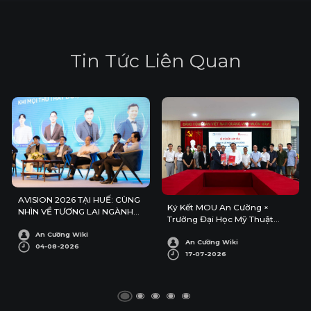
T
i
n
T
ứ
c
L
i
ê
n
Q
u
a
n
AVISION 2026 TẠI HUẾ: CÙNG
Ký Kết MOU An Cường ×
NHÌN VỀ TƯƠNG LAI NGÀNH
Trường Đại Học Mỹ Thuật
KIẾN TRÚC – NỘI THẤT
Công Nghiệp
An Cường Wiki
An Cường Wiki
04-08-2026
17-07-2026