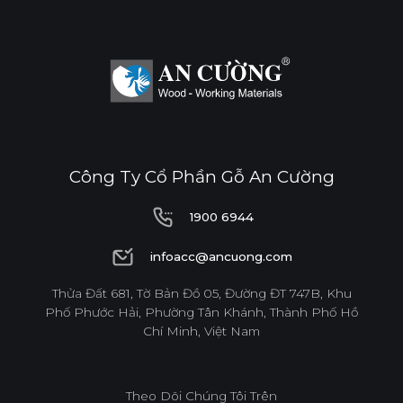
Công Ty Cổ Phần Gỗ An Cường
1900 6944
1900 6944
infoacc@ancuong.com
infoacc@ancuong.com
Thửa Đất 681, Tờ Bản Đồ 05, Đường ĐT 747B, Khu
Phố Phước Hải, Phường Tân Khánh, Thành Phố Hồ
Chí Minh, Việt Nam
Theo Dõi Chúng Tôi Trên