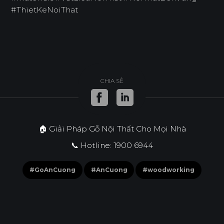
#ThietKeNoiThat
CHIA SẺ
🏠 Giải Pháp Gỗ Nội Thất Cho Mọi Nhà
📞 Hotline: 1900 6944
#GoAnCuong
#AnCuong
#woodworking