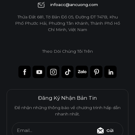
1900 6944
infoacc@ancuong.com
infoacc@ancuong.com
Thửa Đất 681, Tờ Bản Đồ 05, Đường ĐT 747B, Khu
Phố Phước Hải, Phường Tân Khánh, Thành Phố Hồ
Chí Minh, Việt Nam
Theo Dõi Chúng Tôi Trên
Đăng Ký Nhận Bản Tin
Để nhận những thông báo về chương trình hấp dẫn
nhanh nhất.
Email...
Gửi