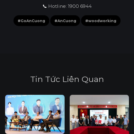
📞 Hotline: 1900 6944
#GoAnCuong
#AnCuong
#woodworking
T
i
n
T
ứ
c
L
i
ê
n
Q
u
a
n