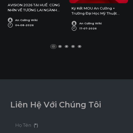
AVISION 2026 TẠI HUẾ: CÙNG
Ký Kết MOU An Cường ×
NHÌN VỀ TƯƠNG LAI NGÀNH
Trường Đại Học Mỹ Thuật
KIẾN TRÚC – NỘI THẤT
Công Nghiệp
An Cường Wiki
An Cường Wiki
04-08-2026
17-07-2026
L
i
ê
n
H
ệ
V
ớ
i
C
h
ú
n
g
T
ô
i
Họ Tên
(*)