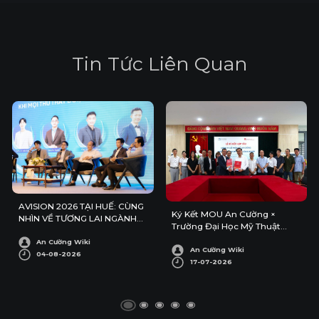
T
i
n
T
ứ
c
L
i
ê
n
Q
u
a
n
AVISION 2026 TẠI HUẾ: CÙNG
Ký Kết MOU An Cường ×
NHÌN VỀ TƯƠNG LAI NGÀNH
Trường Đại Học Mỹ Thuật
KIẾN TRÚC – NỘI THẤT
Công Nghiệp
An Cường Wiki
An Cường Wiki
04-08-2026
17-07-2026