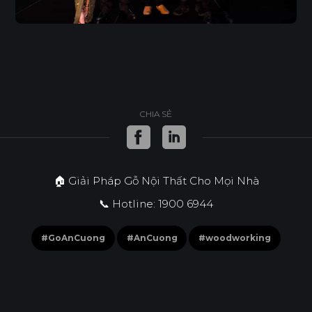
CHIA SẺ
🏠 Giải Pháp Gỗ Nội Thất Cho Mọi Nhà
📞 Hotline: 1900 6944
#GoAnCuong
#AnCuong
#woodworking