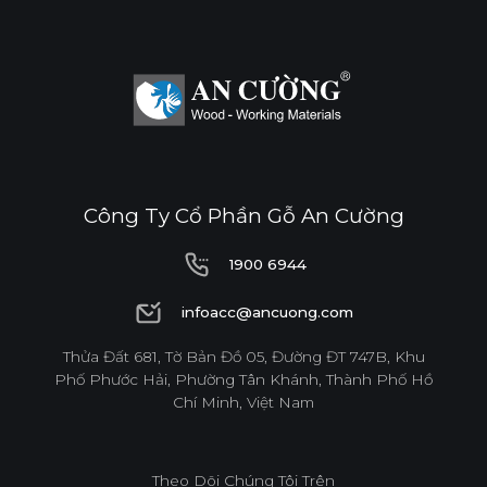
Công Ty Cổ Phần Gỗ An Cường
1900 6944
1900 6944
infoacc@ancuong.com
infoacc@ancuong.com
Thửa Đất 681, Tờ Bản Đồ 05, Đường ĐT 747B, Khu
Phố Phước Hải, Phường Tân Khánh, Thành Phố Hồ
Chí Minh, Việt Nam
Theo Dõi Chúng Tôi Trên