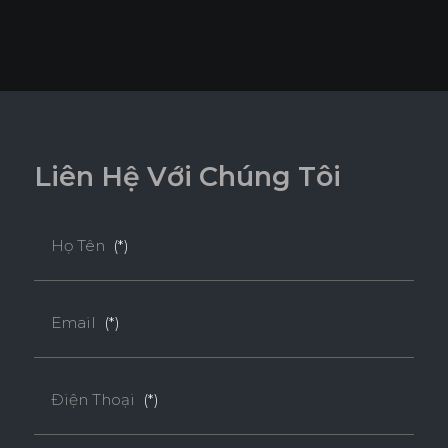
L
i
ê
n
H
ệ
V
ớ
i
C
h
ú
n
g
T
ô
i
Họ Tên
(*)
Email
(*)
Điện Thoại
(*)