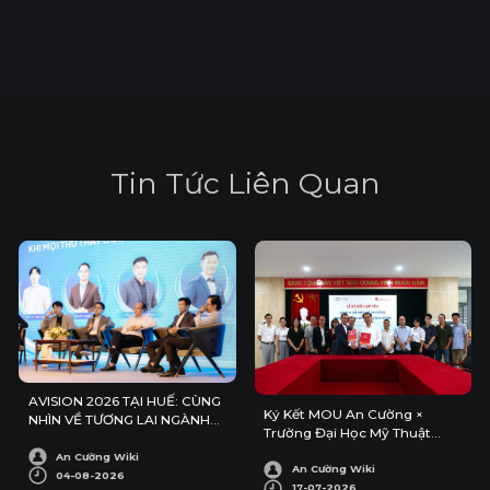
T
i
n
T
ứ
c
L
i
ê
n
Q
u
a
n
AVISION 2026 TẠI HUẾ: CÙNG
Ký Kết MOU An Cường ×
NHÌN VỀ TƯƠNG LAI NGÀNH
Trường Đại Học Mỹ Thuật
KIẾN TRÚC – NỘI THẤT
Công Nghiệp
An Cường Wiki
An Cường Wiki
04-08-2026
17-07-2026