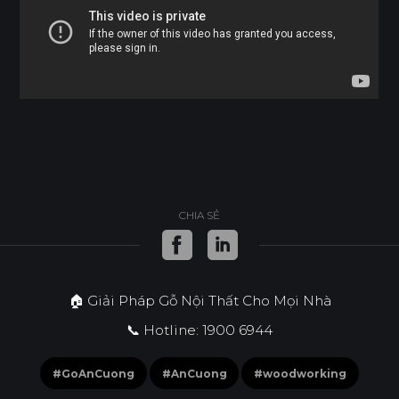
CHIA SẺ
🏠 Giải Pháp Gỗ Nội Thất Cho Mọi Nhà
📞 Hotline: 1900 6944
#GoAnCuong
#AnCuong
#woodworking