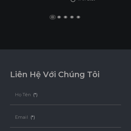
L
i
ê
n
H
ệ
V
ớ
i
C
h
ú
n
g
T
ô
i
Họ Tên
(*)
Email
(*)