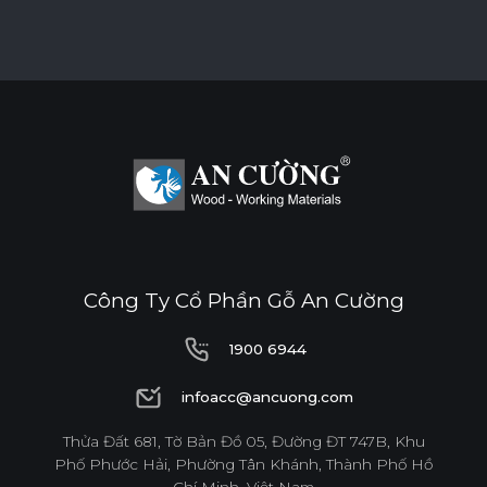
Công Ty Cổ Phần Gỗ An Cường
1900 6944
1900 6944
infoacc@ancuong.com
infoacc@ancuong.com
Thửa Đất 681, Tờ Bản Đồ 05, Đường ĐT 747B, Khu
Phố Phước Hải, Phường Tân Khánh, Thành Phố Hồ
Chí Minh, Việt Nam