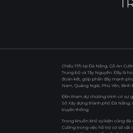
T
Sản Phẩm
Dự Án
Chiều 17/9 tại Đà Nẵng, Gỗ An Cườ
Trung bộ và Tây Nguyên. Đây là h
đoàn kết, góp phần đẩy mạnh phon
Nam, Quảng Ngãi, Phú Yên, Bình Đ
Đến tham dự chương trình có sự 
Sở Xây dựng thành phố Đà Nẵng; c
truyền thông.
Trong khuôn khổ sự kiện cũng đã d
Cường trong việc hỗ trợ cơ sở vật 