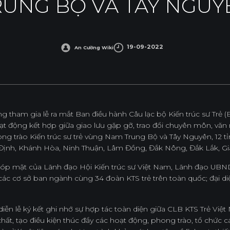
RUNG BỘ VÀ TÂY NGUY
Nội Dung Khác
19-09-2022
An Cường Wiki
ng tham gia lễ ra mắt Ban điều hành Câu lạc bộ Kiến trúc sư Tr
oạt động kết hợp giữa giao lưu gặp gỡ, trao đổi chuyên môn, vă
g trào Kiến trúc sư trẻ vùng Nam Trung Bộ và Tây Nguyên, 12 t
ịnh, Khánh Hòa, Ninh Thuận, Lâm Đồng, Đắk Nông, Đắk Lắk, Gi
góp mặt của Lãnh đạo Hội Kiến trúc sư Việt Nam, Lãnh đạo UB
ác cơ sở ban ngành cùng 34 đoàn KTS trẻ trên toàn quốc; đại d
iễn lễ ký kết ghi nhớ sự hợp tác toàn diện giữa CLB KTS Trẻ Vi
chất, tạo điều kiện thúc đẩy các hoạt động, phong trào, tổ chứ