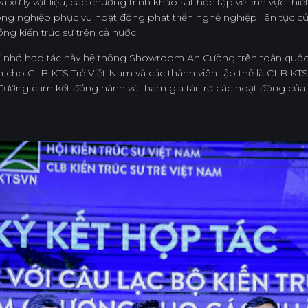
ử lý vật liệu, các chương trình khảo sát học tập về lĩnh vực thiết
̂ng nghiệp phục vụ hoạt động phát triển nghề nghiệp liên tục củ
ng kiến trúc sư trên cả nước.
hớ hợp tác này hệ thống Showroom An Cường trên toàn quốc sẽ hỗ
h cho CLB KTS Trẻ Việt Nam và các thành viên tập thể là CLB KTS 
̛ờng cam kết đồng hành và tham gia tài trợ các hoạt động của C