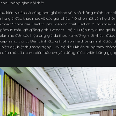
cho không gian nội thất.
p Phụ kiện & Sàn Gỗ cũng như giải pháp về Nhà thông minh Smar
g như giải đáp thắc mắc về các giải pháp 4.0 cho một căn hộ th
oàn Schneider Electric, phụ kiện nội thất Hettich & Imundex,
5 gồm 15 màu gỗ giống y như veneer - bộ sưu tập này được gọi 
elamine đơn sắc hiệu ứng giả da theo xu hướng mới nhất - được 
 cấp, sang trọng. Bên cạnh đó, giải pháp nhà thông minh được tậ
iện đại, biệt thự sang trọng… với bộ điều khiển trung tâm, thôn
ến báo mở cửa, cảm biến báo chuyển động, điều khiển bằng giọng