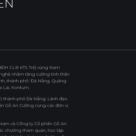
ÊN
ẻ (BĐH CLB KTS Trẻ) vùng Nam
n nghệ nhằm tăng cường tinh thần
ỉnh, thành phố: Đà Nẵng, Quảng
a Lai, Kontum.
ND thành phố Đà Nẵng; Lãnh đạo
iện Gỗ An Cường cùng các đơn vị
ệt Nam và Công ty Cổ phần Gỗ An
c các chương tham quan, học tập