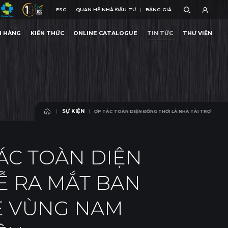
ESG
QUAN HỆ NHÀ ĐẦU TƯ
BẢNG GIÁ
ESG
QUAN HỆ NHÀ ĐẦU TƯ
BẢNG GIÁ
N HÀNG
KIẾN THỨC
ONLINE CATALOGUE
TIN TỨC
THƯ VIỆN
 NGUYÊN
GỖ AN CƯỜNG (ACG) – KÝ KẾT HỢP TÁC TOÀN DIỆN ĐỒNG THỜI LÀ NHÀ TÀI TRỢ
N HÀNG
KIẾN THỨC
ONLINE CATALOGUE
TIN TỨC
THƯ VIỆN
SỰ KIỆN
ẾT HỢP TÁC TOÀN DIỆN ĐỒNG THỜI LÀ NHÀ TÀI TRỢ VÀNG LỄ RA MẮT BAN ĐIỀU HÀNH CLB KIẾ
SỰ KIỆN
TÁC TOÀN DIỆN
Ễ RA MẮT BAN
RẺ VÙNG NAM