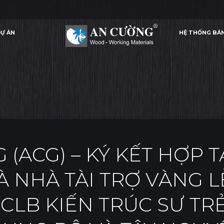
Ự ÁN
HỆ THỐNG BÁ
TÀI TRỢ VÀNG LỄ RA MẮT BAN ĐIỀU HÀNH CLB KIẾN TRÚC SƯ TRẺ VÙNG NAM TRUNG BỘ VÀ TÂY
SỰ KIỆN
Ự ÁN
HỆ THỐNG BÁ
SỰ KIỆN
GỖ AN CƯỜNG (ACG) – KÝ K
(ACG) – KÝ KẾT HỢP 
À NHÀ TÀI TRỢ VÀNG L
CLB KIẾN TRÚC SƯ T