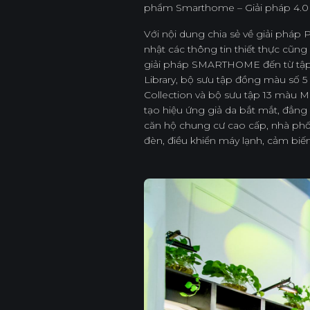
phẩm Smarthome – Giải pháp 4.0 
Với nội dung chia sẻ về giải phá
nhật các thông tin thiết thực cũn
giải pháp SMARTHOME đến từ tập đ
Library, bộ sưu tập đồng màu số 
Collection và bộ sưu tập 13 màu M
tạo hiệu ứng giả da bắt mắt, đẳng
căn hộ chung cư cao cấp, nhà phố h
đèn, điều khiển máy lạnh, cảm bi