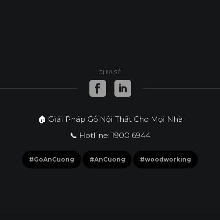
CHIA SẺ
🏠 Giải Pháp Gỗ Nội Thất Cho Mọi Nhà
📞 Hotline: 1900 6944
#GoAnCuong
#AnCuong
#woodworking