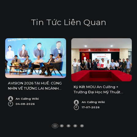
T
i
n
T
ứ
c
L
i
ê
n
Q
u
a
n
AVISION 2026 TẠI HUẾ: CÙNG
Ký Kết MOU An Cường ×
NHÌN VỀ TƯƠNG LAI NGÀNH
Trường Đại Học Mỹ Thuật
KIẾN TRÚC – NỘI THẤT
Công Nghiệp
An Cường Wiki
An Cường Wiki
04-08-2026
17-07-2026