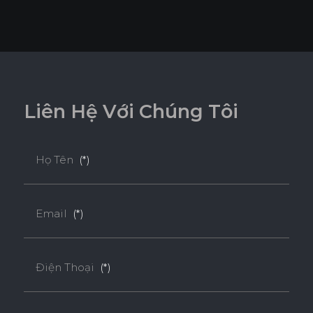
L
i
ê
n
H
ệ
V
ớ
i
C
h
ú
n
g
T
ô
i
Họ Tên
(*)
Email
(*)
Điện Thoại
(*)