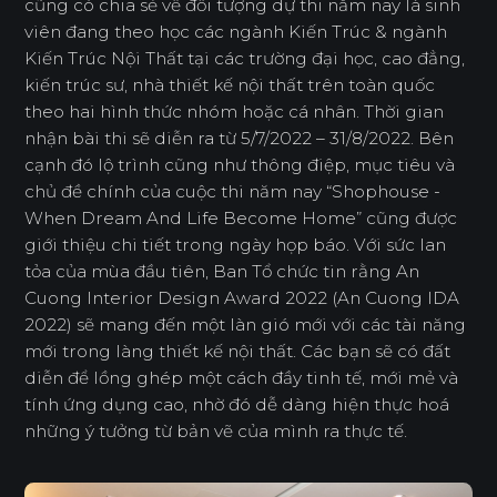
cũng có chia sẻ về đối tượng dự thi năm nay là sinh
viên đang theo học các ngành Kiến Trúc & ngành
Kiến Trúc Nội Thất tại các trường đại học, cao đẳng,
kiến trúc sư, nhà thiết kế nội thất trên toàn quốc
theo hai hình thức nhóm hoặc cá nhân. Thời gian
nhận bài thi sẽ diễn ra từ 5/7/2022 – 31/8/2022. Bên
cạnh đó lộ trình cũng như thông điệp, mục tiêu và
chủ đề chính của cuộc thi năm nay “Shophouse -
When Dream And Life Become Home” cũng được
giới thiệu chi tiết trong ngày họp báo. Với sức lan
tỏa của mùa đầu tiên, Ban Tổ chức tin rằng An
Cuong Interior Design Award 2022 (An Cuong IDA
2022) sẽ mang đến một làn gió mới với các tài năng
mới trong làng thiết kế nội thất. Các bạn sẽ có đất
diễn để lồng ghép một cách đầy tinh tế, mới mẻ và
tính ứng dụng cao, nhờ đó dễ dàng hiện thực hoá
những ý tưởng từ bản vẽ của mình ra thực tế.