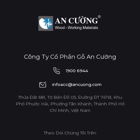
Công Ty Cổ Phần Gỗ An Cường
1900 6944
1900 6944
infoacc@ancuong.com
infoacc@ancuong.com
Thửa Đất 681, Tờ Bản Đồ 05, Đường ĐT 747B, Khu
Phố Phước Hải, Phường Tân Khánh, Thành Phố Hồ
Chí Minh, Việt Nam
Theo Dõi Chúng Tôi Trên