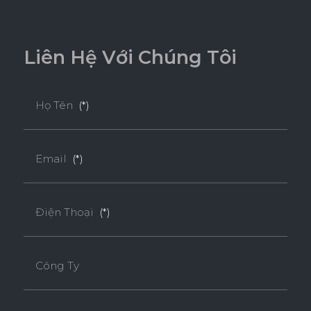
L
i
ê
n
H
ệ
V
ớ
i
C
h
ú
n
g
T
ô
i
Họ Tên
(*)
Email
(*)
Điện Thoại
(*)
Công Ty