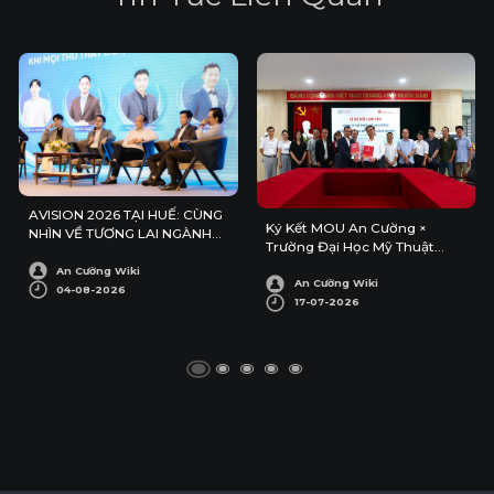
AVISION 2026 TẠI HUẾ: CÙNG
Ký Kết MOU An Cường ×
NHÌN VỀ TƯƠNG LAI NGÀNH
Trường Đại Học Mỹ Thuật
KIẾN TRÚC – NỘI THẤT
Công Nghiệp
An Cường Wiki
An Cường Wiki
04-08-2026
17-07-2026