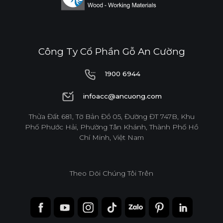
Công Ty Cổ Phần Gỗ An Cường
1900 6944
1900 6944
infoacc@ancuong.com
infoacc@ancuong.com
Thửa Đất 681, Tờ Bản Đồ 05, Đường ĐT 747B, Khu
Phố Phước Hải, Phường Tân Khánh, Thành Phố Hồ
Chí Minh, Việt Nam
Theo Dõi Chúng Tôi Trên