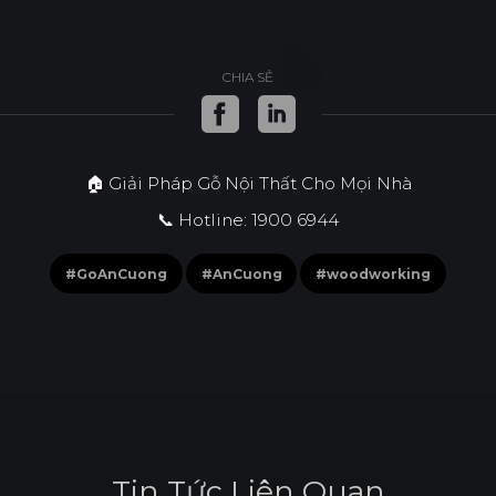
CHIA SẺ
🏠 Giải Pháp Gỗ Nội Thất Cho Mọi Nhà
📞 Hotline: 1900 6944
#GoAnCuong
#AnCuong
#woodworking
T
i
n
T
ứ
c
L
i
ê
n
Q
u
a
n