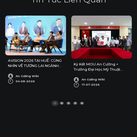
AVISION 2026 TẠI HUẾ: CÙNG
Ký Kết MOU An Cường ×
NHÌN VỀ TƯƠNG LAI NGÀNH
Trường Đại Học Mỹ Thuật
KIẾN TRÚC – NỘI THẤT
Công Nghiệp
An Cường Wiki
An Cường Wiki
04-08-2026
17-07-2026