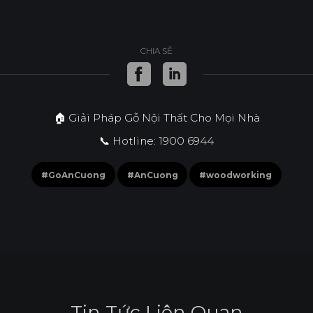
CHIA SẺ
🏠 Giải Pháp Gỗ Nội Thất Cho Mọi Nhà
📞 Hotline: 1900 6944
#GoAnCuong
#AnCuong
#woodworking
T
i
n
T
ứ
c
L
i
ê
n
Q
u
a
n