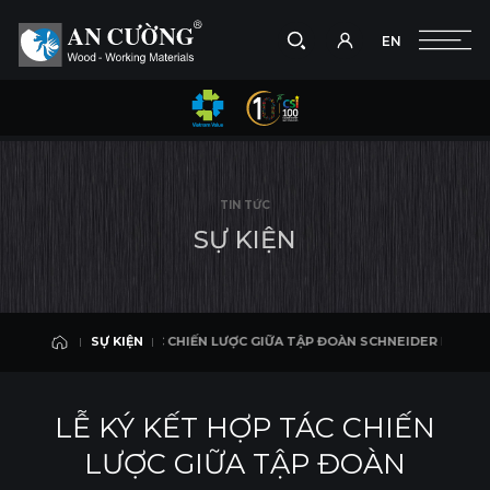
EN
Chụp hình
EN
A TẬP ĐOÀN SCHNEIDER ELECTRIC & CÔNG TY CỔ PHẦN GỖ AN CƯỜNG
SỰ KIỆN
Tìm
SỰ KIỆN
Tìm
Kiếm
TIN TỨC
kiếm
các
S
Ự
K
I
Ệ
N
Sản
phẩm,
Dự
án,
Giải
Ý KẾT HỢP TÁC CHIẾN LƯỢC GIỮA TẬP ĐOÀN SCHNEIDER ELECTRIC & CÔN
SỰ KIỆN
pháp
SỰ KIỆN
và nội
dung
LỄ KÝ KẾT HỢP TÁC CHIẾN
biên
tập
LƯỢC GIỮA TẬP ĐOÀN
khác.