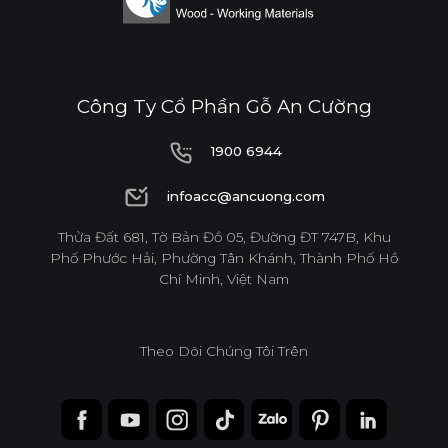
Công Ty Cổ Phần Gỗ An Cường
1900 6944
1900 6944
infoacc@ancuong.com
infoacc@ancuong.com
Thửa Đất 681, Tờ Bản Đồ 05, Đường ĐT 747B, Khu
Phố Phước Hải, Phường Tân Khánh, Thành Phố Hồ
Chí Minh, Việt Nam
Theo Dõi Chúng Tôi Trên