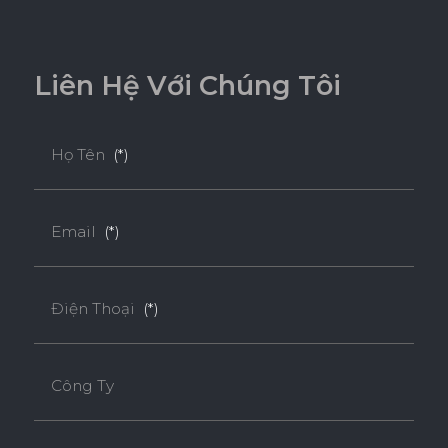
L
i
ê
n
H
ệ
V
ớ
i
C
h
ú
n
g
T
ô
i
Họ Tên
(*)
Email
(*)
Điện Thoại
(*)
Công Ty