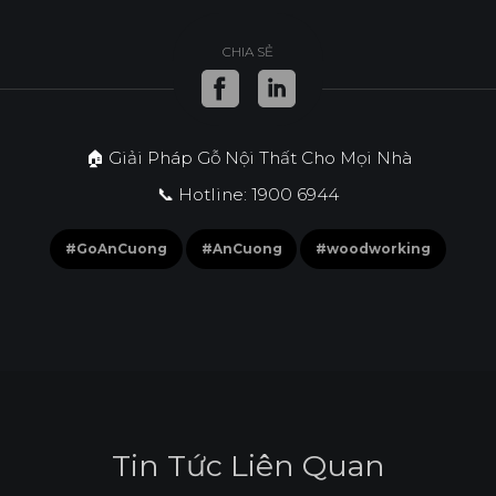
CHIA SẺ
🏠 Giải Pháp Gỗ Nội Thất Cho Mọi Nhà
📞 Hotline: 1900 6944
#GoAnCuong
#AnCuong
#woodworking
T
i
n
T
ứ
c
L
i
ê
n
Q
u
a
n