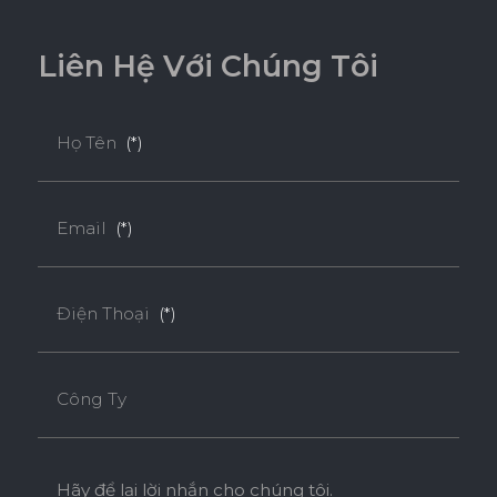
L
i
ê
n
H
ệ
V
ớ
i
C
h
ú
n
g
T
ô
i
Họ Tên
(*)
Email
(*)
Điện Thoại
(*)
Công Ty
Hãy để lại lời nhắn cho chúng tôi.