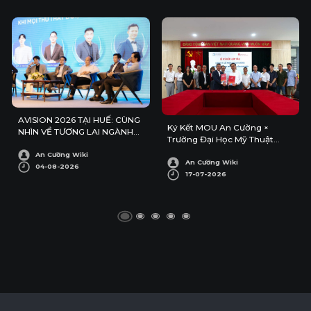
AVISION 2026 TẠI HUẾ: CÙNG
Ký Kết MOU An Cường ×
NHÌN VỀ TƯƠNG LAI NGÀNH
Trường Đại Học Mỹ Thuật
KIẾN TRÚC – NỘI THẤT
Công Nghiệp
An Cường Wiki
An Cường Wiki
04-08-2026
17-07-2026