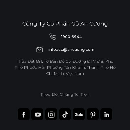
Công Ty Cổ Phần Gỗ An Cường
1900 6944
1900 6944
infoacc@ancuong.com
infoacc@ancuong.com
Thửa Đất 681, Tờ Bản Đồ 05, Đường ĐT 747B, Khu
Phố Phước Hải, Phường Tân Khánh, Thành Phố Hồ
Chí Minh, Việt Nam
Theo Dõi Chúng Tôi Trên