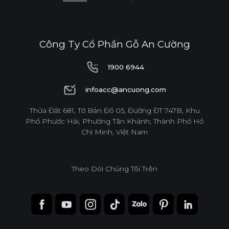
Công Ty Cổ Phần Gỗ An Cường
1900 6944
1900 6944
infoacc@ancuong.com
infoacc@ancuong.com
Thửa Đất 681, Tờ Bản Đồ 05, Đường ĐT 747B, Khu
Phố Phước Hải, Phường Tân Khánh, Thành Phố Hồ
Chí Minh, Việt Nam
Theo Dõi Chúng Tôi Trên