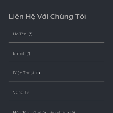
L
i
ê
n
H
ệ
V
ớ
i
C
h
ú
n
g
T
ô
i
Họ Tên
(*)
Email
(*)
Điện Thoại
(*)
Công Ty
Hãy để lại lời nhắn cho chúng tôi.