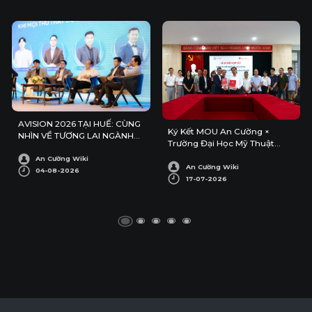
AVISION 2026 TẠI HUẾ: CÙNG
Ký Kết MOU An Cường ×
NHÌN VỀ TƯƠNG LAI NGÀNH
Trường Đại Học Mỹ Thuật
KIẾN TRÚC – NỘI THẤT
Công Nghiệp
An Cường Wiki
An Cường Wiki
04-08-2026
17-07-2026