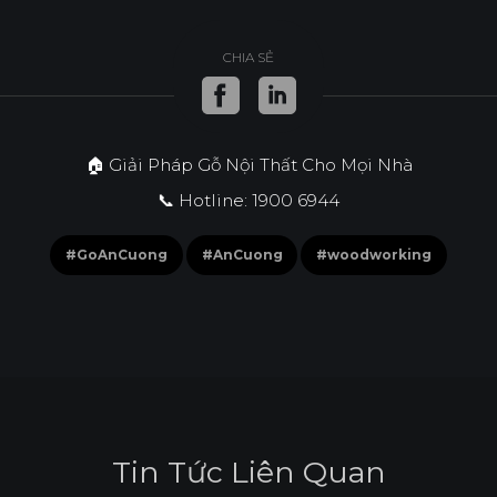
CHIA SẺ
🏠 Giải Pháp Gỗ Nội Thất Cho Mọi Nhà
📞 Hotline: 1900 6944
#GoAnCuong
#AnCuong
#woodworking
T
i
n
T
ứ
c
L
i
ê
n
Q
u
a
n