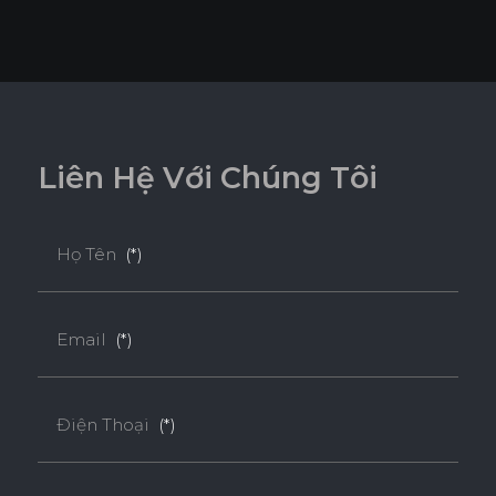
L
i
ê
n
H
ệ
V
ớ
i
C
h
ú
n
g
T
ô
i
Họ Tên
(*)
Email
(*)
Điện Thoại
(*)