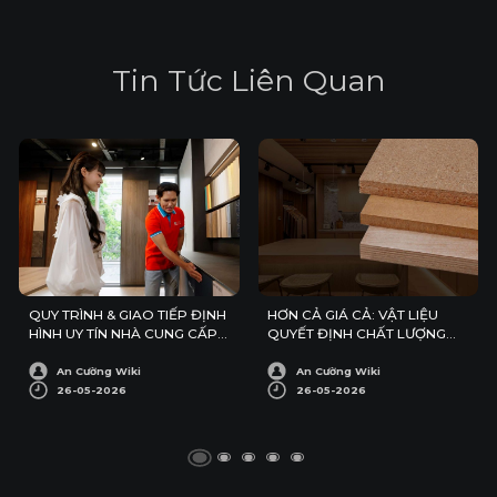
T
i
n
T
ứ
c
L
i
ê
n
Q
u
a
n
QUY TRÌNH & GIAO TIẾP ĐỊNH
HƠN CẢ GIÁ CẢ: VẬT LIỆU
HÌNH UY TÍN NHÀ CUNG CẤP
QUYẾT ĐỊNH CHẤT LƯỢNG
TRONG XUẤT KHẨU
SẢN PHẨM TRONG DỰ ÁN
XUẤT KHẨU
An Cường Wiki
An Cường Wiki
26-05-2026
26-05-2026