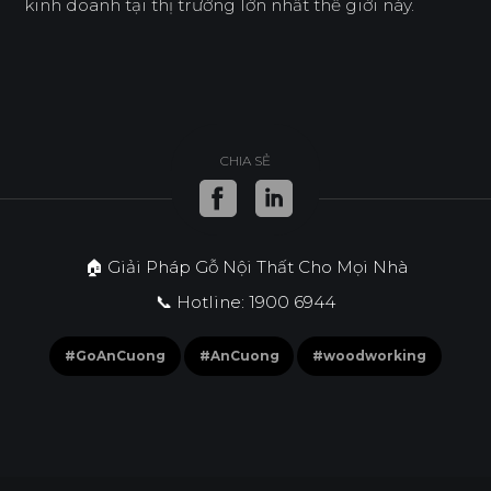
kinh doanh tại thị trường lớn nhất thế giới này.
CHIA SẺ
🏠 Giải Pháp Gỗ Nội Thất Cho Mọi Nhà
📞 Hotline: 1900 6944
#GoAnCuong
#AnCuong
#woodworking