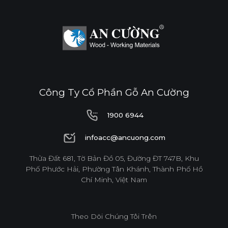
Công Ty Cổ Phần Gỗ An Cường
1900 6944
1900 6944
infoacc@ancuong.com
infoacc@ancuong.com
Thửa Đất 681, Tờ Bản Đồ 05, Đường ĐT 747B, Khu
Phố Phước Hải, Phường Tân Khánh, Thành Phố Hồ
Chí Minh, Việt Nam
Theo Dõi Chúng Tôi Trên