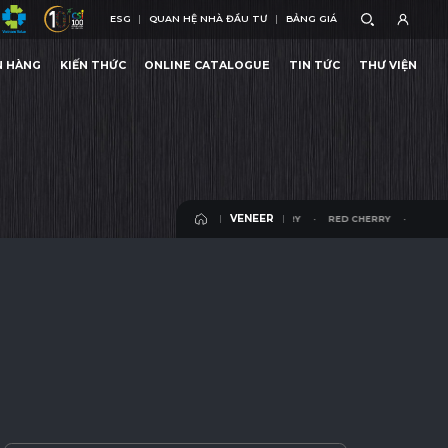
ESG
QUAN HỆ NHÀ ĐẦU TƯ
BẢNG GIÁ
ESG
QUAN HỆ NHÀ ĐẦU TƯ
BẢNG GIÁ
N HÀNG
KIẾN THỨC
ONLINE CATALOGUE
TIN TỨC
THƯ VIỆN
N HÀNG
KIẾN THỨC
ONLINE CATALOGUE
TIN TỨC
THƯ VIỆN
VENEER
RED CHERRY
RED CHERRY
RED CHERR
VENEER