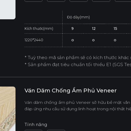
Độ dày(mm)
Kích thước(mm)
9
12
15
1220*2440
o
o
o
* Tuỳ theo mã sản phẩm sẽ có kích thước khác 
* Sản phẩm đạt tiêu chuẩn tối thiểu E1 (SGS Test
Ván Dăm Chống Ẩm Phủ Veneer
Ván dăm chống ẩm phủ Veneer sở hữu bề mặt vân gỗ
đáp ứng nhu cầu sử dụng linh hoạt trong nội thất hiệ
Tính năng