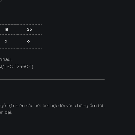
18
25
o
o
nhau.
/ ISO 12460-1).
 tự nhiên sắc nét kết hợp lõi ván chống ẩm tốt,
n đại.