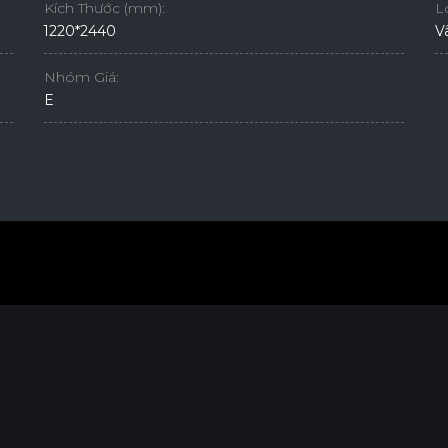
Kích Thước (mm):
L
1220*2440
V
Nhóm Giá:
E