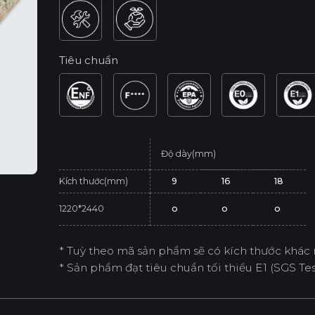
Tiêu chuẩn
Độ dày(mm)
Kích thước(mm)
9
16
18
1220*2440
o
o
o
* Tuỳ theo mã sản phẩm sẽ có kích thước khác 
* Sản phẩm đạt tiêu chuẩn tối thiểu E1 (SGS Test