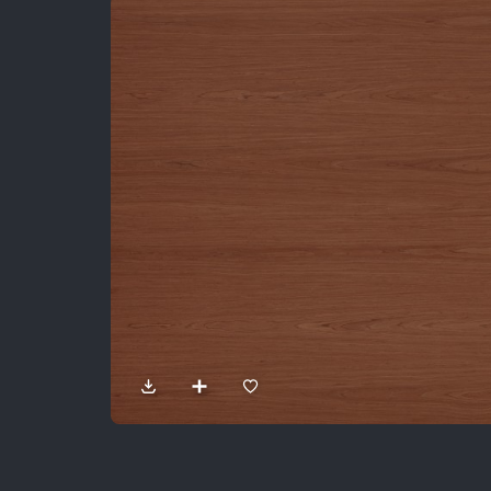
Sản Phẩm
Dự Án