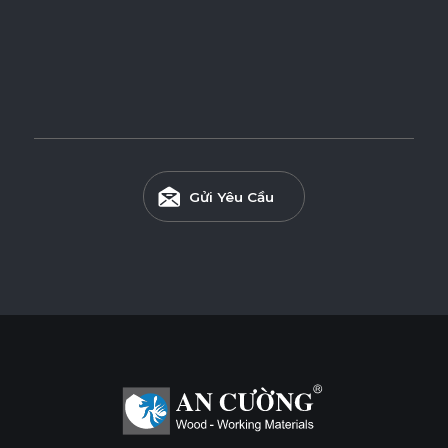
Ván CDF (Black HDF) Phủ Veneer
Ván CDF (Black HDF) phủ Veneer được sản xuất từ lõi CDF
có độ nén cao và vẻ đẹp tinh tế của bề mặt Veneer, mang
đến độ bền vượt trội, đáp ứng các yêu cầu nội thất và trang
trí cao cấp.
Gửi Yêu Cầu
Tính năng
DỄ THI CÔNG
ĐỘ CHỊU ẨM CAO
THÂN THIỆN MÔI TRƯỜNG
Tiêu chuẩn