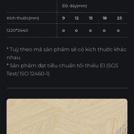
Độ dày(mm)
Kích thước(mm)
9
12
15
18
25
1220*2440
o
o
o
o
o
* Tuỳ theo mã sản phẩm sẽ có kích thước khác
nhau.
* Sản phẩm đạt tiêu chuẩn tối thiểu E1 (SGS
Test/ ISO 12460-1).