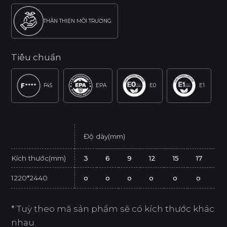
THÂN THIỆN MÔI TRƯỜNG
Tiêu chuẩn
F4S
EPA
E0
E1
Độ dày(mm)
Kích thước(mm)
3
6
9
12
15
17
21
1220*2440
o
o
o
o
o
o
o
* Tuỳ theo mã sản phẩm sẽ có kích thước khác
nhau.