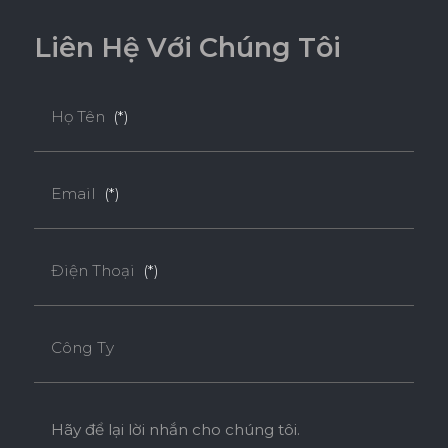
L
i
ê
n
H
ệ
V
ớ
i
C
h
ú
n
g
T
ô
i
Họ Tên
(*)
Email
(*)
Điện Thoại
(*)
Công Ty
Hãy để lại lời nhắn cho chúng tôi.