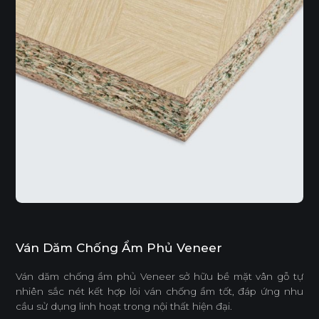
Ván Dăm Chống Ẩm Phủ Veneer
Ván dăm chống ẩm phủ Veneer sở hữu bề mặt vân gỗ tự
nhiên sắc nét kết hợp lõi ván chống ẩm tốt, đáp ứng nhu
cầu sử dụng linh hoạt trong nội thất hiện đại.