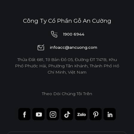
E1
Công Ty Cổ Phần Gỗ An Cường
1900 6944
Độ dày(mm)
1900 6944
infoacc@ancuong.com
Kích thước(mm)
12
17
infoacc@ancuong.com
Thửa Đất 681, Tờ Bản Đồ 05, Đường ĐT 747B, Khu
Phố Phước Hải, Phường Tân Khánh, Thành Phố Hồ
1220*2440
o
o
Chí Minh, Việt Nam
* Tuỳ theo mã sản phẩm sẽ có kích thước khác
Theo Dõi Chúng Tôi Trên
nhau.
* Sản phẩm đạt tiêu chuẩn tối thiểu E1 (SGS
Test/ ISO 12460-1).