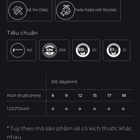
DỄ THI CÔNG
THÂN THIỆN MÔI TRƯỜNG
Tiêu chuẩn
F4S
EPA
E0
E1
Độ dày(mm)
Kích thước(mm)
6
9
12
15
17
18
2
1220*2440
o
o
o
o
o
o
o
* Tuỳ theo mã sản phẩm sẽ có kích thước khác
nhau.