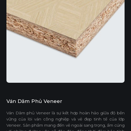
Ván Dăm Phủ Veneer
Ván Dăm phủ Veneer là sự kết hợp hoàn hảo giữa độ bền
vững của lõi ván công nghiệp và vẻ đẹp tinh tế của lớp
Veneer. Sản phẩm mang đến vẻ ngoài sang trọng, ấm cúng