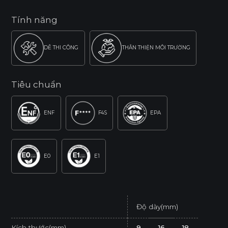
Tính năng
DỄ THI CÔNG
THÂN THIỆN MÔI TRƯỜNG
Tiêu chuẩn
ENF
F4S
EPA
E0
E1
Độ dày(mm)
Kích thước(mm)
9
16
18