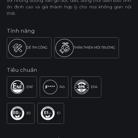
với những đường vân gỗ độc đáo, đồng thời đảm bảo tính
ổn định cao và giá thành hợp lý cho mọi không gian nội
thất.
Tính năng
DỄ THI CÔNG
THÂN THIỆN MÔI TRƯỜNG
Tiêu chuẩn
ENF
F4S
EPA
E0
E1