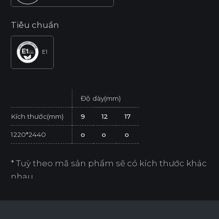
Tiêu chuẩn
E1
Độ dày(mm)
Kích thước(mm)
9
12
17
1220*2440
o
o
o
* Tuỳ theo mã sản phẩm sẽ có kích thước khác
nhau.
* Sản phẩm đạt tiêu chuẩn tối thiểu E1 (SGS
Test/ ISO 12460-1).