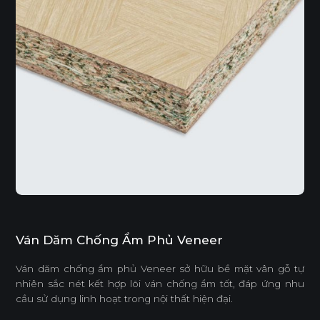
Ván Dăm Chống Ẩm Phủ Veneer
Ván dăm chống ẩm phủ Veneer sở hữu bề mặt vân gỗ tự
nhiên sắc nét kết hợp lõi ván chống ẩm tốt, đáp ứng nhu
cầu sử dụng linh hoạt trong nội thất hiện đại.