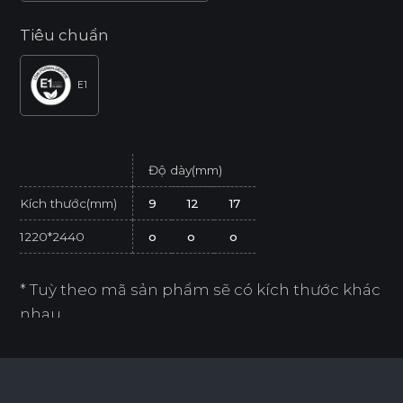
Tiêu chuẩn
E1
Độ dày(mm)
Kích thước(mm)
9
12
17
1220*2440
o
o
o
* Tuỳ theo mã sản phẩm sẽ có kích thước khác
nhau.
* Sản phẩm đạt tiêu chuẩn tối thiểu E1 (SGS
Test/ ISO 12460-1).