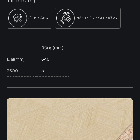
Tính năng
DỄ THI CÔNG
THÂN THIỆN MÔI TRƯỜNG
Rộng(mm)
Dài(mm)
640
2500
o