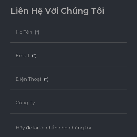
L
i
ê
n
H
ệ
V
ớ
i
C
h
ú
n
g
T
ô
i
Họ Tên
(*)
Email
(*)
Điện Thoại
(*)
Công Ty
Hãy để lại lời nhắn cho chúng tôi.