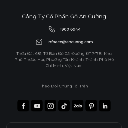
E1
Công Ty Cổ Phần Gỗ An Cường
1900 6944
Độ dày(mm)
1900 6944
infoacc@ancuong.com
Kích thước(mm)
12
17
infoacc@ancuong.com
Thửa Đất 681, Tờ Bản Đồ 05, Đường ĐT 747B, Khu
Phố Phước Hải, Phường Tân Khánh, Thành Phố Hồ
1220*2440
o
o
Chí Minh, Việt Nam
* Tuỳ theo mã sản phẩm sẽ có kích thước khác
Theo Dõi Chúng Tôi Trên
nhau.
* Sản phẩm đạt tiêu chuẩn tối thiểu E1 (SGS
Test/ ISO 12460-1).