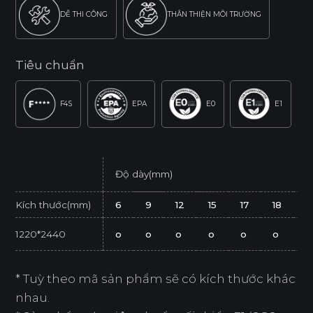
DỄ THI CÔNG
THÂN THIỆN MÔI TRƯỜNG
Tiêu chuẩn
F4S
EPA
E0
E1
Độ dày(mm)
Kích thước(mm)
6
9
12
15
17
18
2
1220*2440
o
o
o
o
o
o
o
* Tuỳ theo mã sản phẩm sẽ có kích thước khác
nhau.