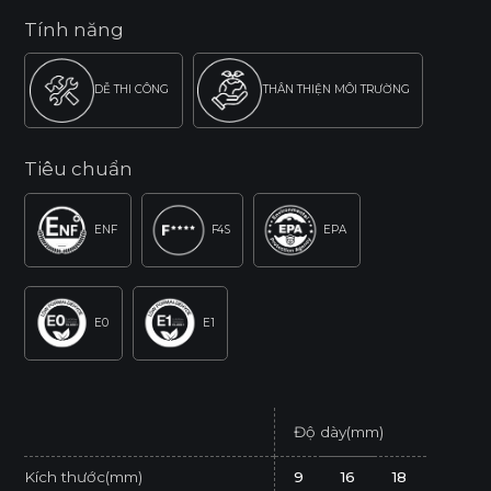
Tính năng
DỄ THI CÔNG
THÂN THIỆN MÔI TRƯỜNG
Tiêu chuẩn
ENF
F4S
EPA
E0
E1
Độ dày(mm)
Kích thước(mm)
9
16
18