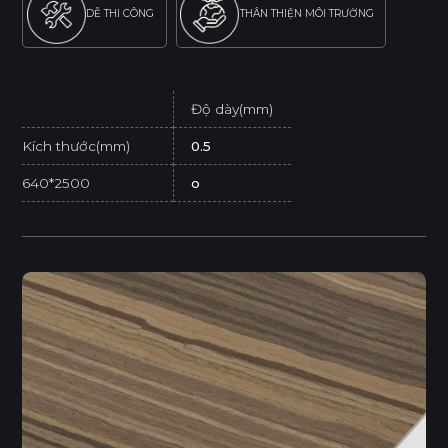
DỄ THI CÔNG
THÂN THIỆN MÔI TRƯỜNG
Độ dày(mm)
Kích thước(mm)
0.5
640*2500
o