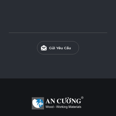
Ván CDF (Black HDF) Phủ Veneer
Ván CDF (Black HDF) phủ Veneer được sản xuất từ lõi CDF
có độ nén cao và vẻ đẹp tinh tế của bề mặt Veneer, mang
đến độ bền vượt trội, đáp ứng các yêu cầu nội thất và trang
trí cao cấp.
Gửi Yêu Cầu
Tính năng
DỄ THI CÔNG
ĐỘ CHỊU ẨM CAO
THÂN THIỆN MÔI TRƯỜNG
Tiêu chuẩn