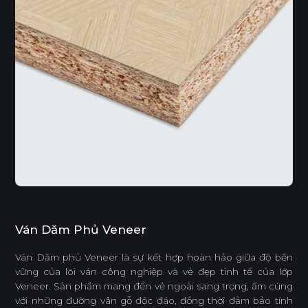
Ván Dăm Phủ Veneer
Ván Dăm phủ Veneer là sự kết hợp hoàn hảo giữa độ bền
vững của lõi ván công nghiệp và vẻ đẹp tinh tế của lớp
Veneer. Sản phẩm mang đến vẻ ngoài sang trọng, ấm cúng
với những đường vân gỗ độc đáo, đồng thời đảm bảo tính