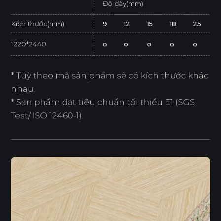
Độ dày(mm)
Kích thước(mm)
9
12
15
18
25
1220*2440
o
o
o
o
o
* Tuỳ theo mã sản phẩm sẽ có kích thước khác
nhau.
* Sản phẩm đạt tiêu chuẩn tối thiểu E1 (SGS
Test/ ISO 12460-1).