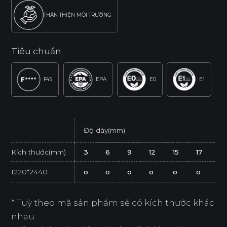
THÂN THIỆN MÔI TRƯỜNG
Tiêu chuẩn
F4S
EPA
E0
E1
Độ dày(mm)
Kích thước(mm)
3
6
9
12
15
17
21
1220*2440
o
o
o
o
o
o
o
* Tuỳ theo mã sản phẩm sẽ có kích thước khác
nhau.