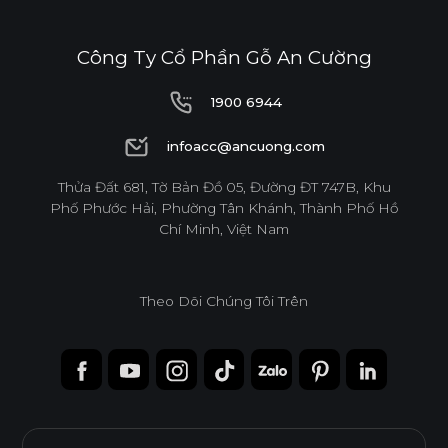
E1
Công Ty Cổ Phần Gỗ An Cường
1900 6944
Độ dày(mm)
1900 6944
infoacc@ancuong.com
Kích thước(mm)
12
17
infoacc@ancuong.com
Thửa Đất 681, Tờ Bản Đồ 05, Đường ĐT 747B, Khu
Phố Phước Hải, Phường Tân Khánh, Thành Phố Hồ
1220*2440
o
o
Chí Minh, Việt Nam
* Tuỳ theo mã sản phẩm sẽ có kích thước khác
Theo Dõi Chúng Tôi Trên
nhau.
* Sản phẩm đạt tiêu chuẩn tối thiểu E1 (SGS
Test/ ISO 12460-1).