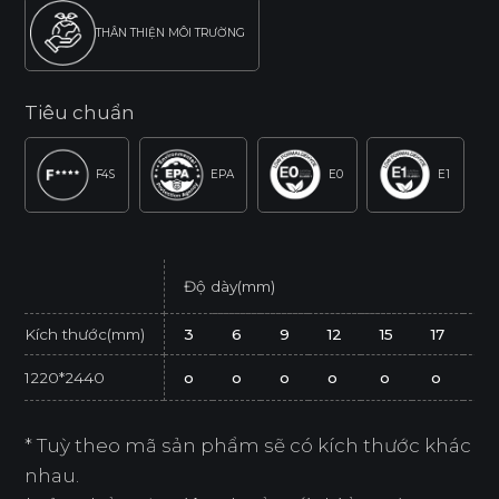
THÂN THIỆN MÔI TRƯỜNG
Tiêu chuẩn
F4S
EPA
E0
E1
Độ dày(mm)
Kích thước(mm)
3
6
9
12
15
17
21
1220*2440
o
o
o
o
o
o
o
* Tuỳ theo mã sản phẩm sẽ có kích thước khác
nhau.