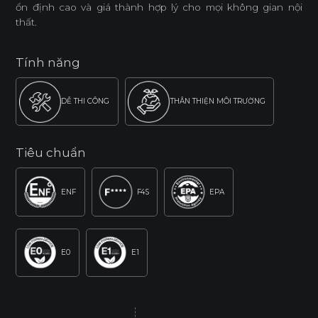
ổn định cao và giá thành hợp lý cho mọi không gian nội
thất.
Tính năng
DỄ THI CÔNG
THÂN THIỆN MÔI TRƯỜNG
Tiêu chuẩn
ENF
F4S
EPA
E0
E1