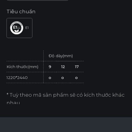
Tiêu chuẩn
E1
Độ dày(mm)
Kích thước(mm)
9
12
17
1220*2440
o
o
o
* Tuỳ theo mã sản phẩm sẽ có kích thước khác
nhau.
* Sản phẩm đạt tiêu chuẩn tối thiểu E1 (SGS
Test/ ISO 12460-1).