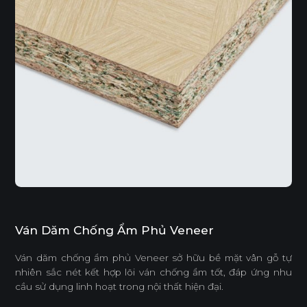
Ván Dăm Chống Ẩm Phủ Veneer
Ván dăm chống ẩm phủ Veneer sở hữu bề mặt vân gỗ tự
nhiên sắc nét kết hợp lõi ván chống ẩm tốt, đáp ứng nhu
cầu sử dụng linh hoạt trong nội thất hiện đại.