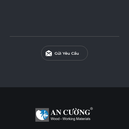
Ván CDF (Black HDF) Phủ Veneer
Ván CDF (Black HDF) phủ Veneer được sản xuất từ lõi CDF
có độ nén cao và vẻ đẹp tinh tế của bề mặt Veneer, mang
đến độ bền vượt trội, đáp ứng các yêu cầu nội thất và trang
trí cao cấp.
Gửi Yêu Cầu
Tính năng
DỄ THI CÔNG
ĐỘ CHỊU ẨM CAO
THÂN THIỆN MÔI TRƯỜNG
Tiêu chuẩn