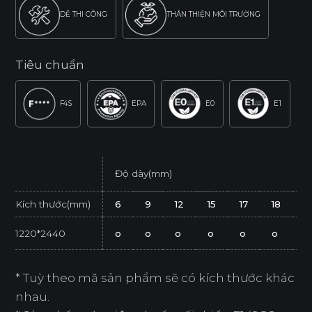
DỄ THI CÔNG
THÂN THIỆN MÔI TRƯỜNG
Tiêu chuẩn
F4S
EPA
E0
E1
Độ dày(mm)
Kích thước(mm)
6
9
12
15
17
18
2
1220*2440
o
o
o
o
o
o
o
* Tuỳ theo mã sản phẩm sẽ có kích thước khác
nhau.