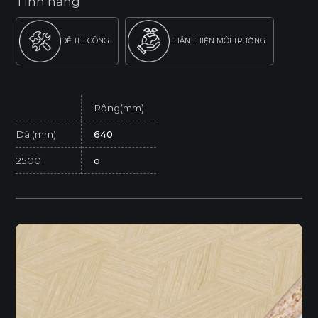
Tính năng
DỄ THI CÔNG
THÂN THIỆN MÔI TRƯỜNG
Rộng(mm)
Dài(mm)
640
2500
o