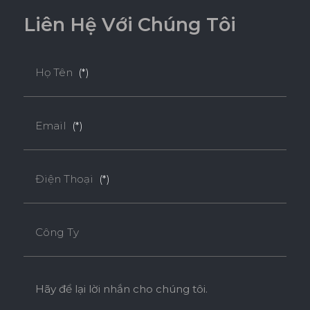
L
i
ê
n
H
ệ
V
ớ
i
C
h
ú
n
g
T
ô
i
Họ Tên
(*)
Email
(*)
Điện Thoại
(*)
Công Ty
Hãy để lại lời nhắn cho chúng tôi.