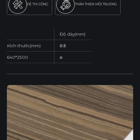
DỄ THI CÔNG
THÂN THIỆN MÔI TRƯỜNG
Độ dày(mm)
Kích thước(mm)
0.5
640*2500
o