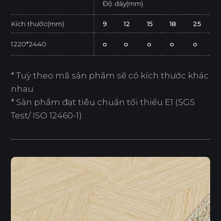
Độ dày(mm)
Kích thước(mm)
9
12
15
18
25
1220*2440
o
o
o
o
o
* Tuỳ theo mã sản phẩm sẽ có kích thước khác
nhau.
* Sản phẩm đạt tiêu chuẩn tối thiểu E1 (SGS
Test/ ISO 12460-1).