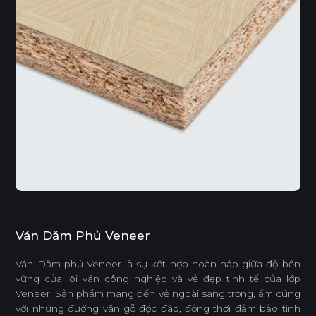
Ván Dăm Phủ Veneer
Ván Dăm phủ Veneer là sự kết hợp hoàn hảo giữa độ bền
vững của lõi ván công nghiệp và vẻ đẹp tinh tế của lớp
Veneer. Sản phẩm mang đến vẻ ngoài sang trọng, ấm cúng
với những đường vân gỗ độc đáo, đồng thời đảm bảo tính