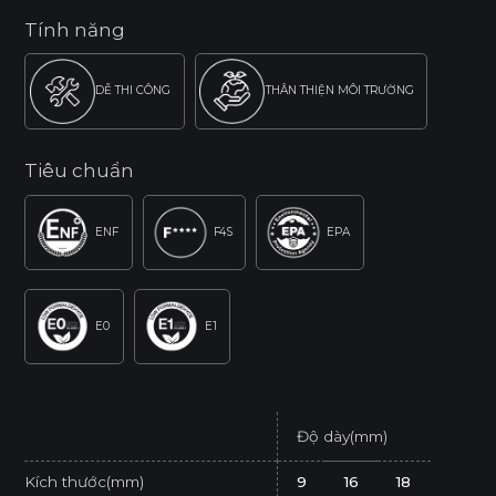
Tính năng
DỄ THI CÔNG
THÂN THIỆN MÔI TRƯỜNG
Tiêu chuẩn
ENF
F4S
EPA
E0
E1
Độ dày(mm)
Kích thước(mm)
9
16
18