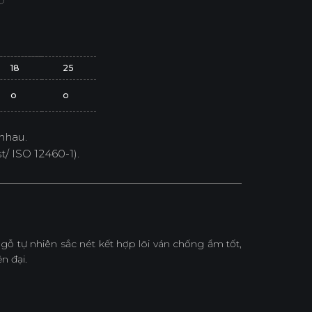
18
25
o
o
nhau.
/ ISO 12460-1).
 tự nhiên sắc nét kết hợp lõi ván chống ẩm tốt,
n đại.