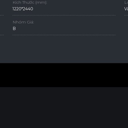
Kích Thước (mm):
L
1220*2440
V
Nhóm Giá:
B