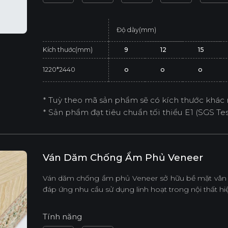
Độ dày(mm)
Kích thước(mm)
9
12
15
1220*2440
o
o
o
* Tuỳ theo mã sản phẩm sẽ có kích thước khác 
* Sản phẩm đạt tiêu chuẩn tối thiểu E1 (SGS Test
Ván Dăm Chống Ẩm Phủ Veneer
Ván dăm chống ẩm phủ Veneer sở hữu bề mặt vân gỗ
đáp ứng nhu cầu sử dụng linh hoạt trong nội thất hiệ
Tính năng