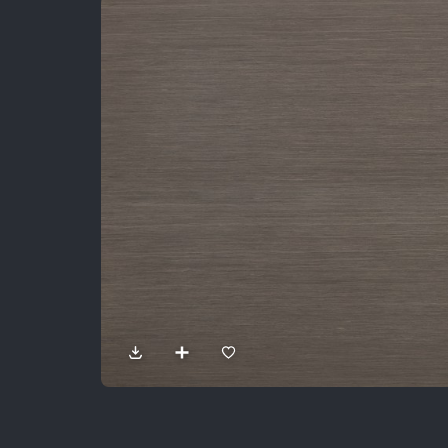
Sản Phẩm
Dự Án