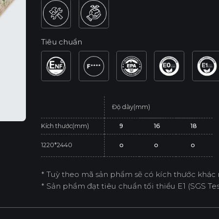
Tiêu chuẩn
Độ dày(mm)
Kích thước(mm)
9
16
18
1220*2440
o
o
o
* Tuỳ theo mã sản phẩm sẽ có kích thước khác 
* Sản phẩm đạt tiêu chuẩn tối thiểu E1 (SGS Test