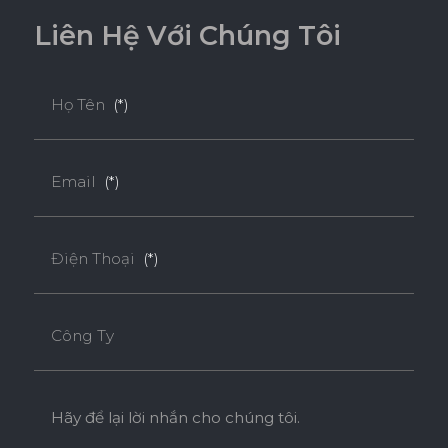
L
i
ê
n
H
ệ
V
ớ
i
C
h
ú
n
g
T
ô
i
Họ Tên
(*)
Email
(*)
Điện Thoại
(*)
Công Ty
Hãy để lại lời nhắn cho chúng tôi.