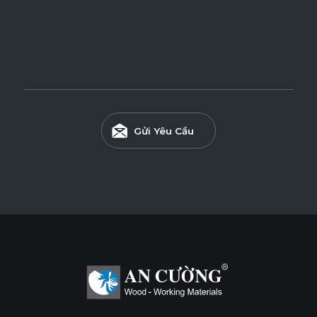
Ván CDF (Black HDF) Phủ Veneer
Ván CDF (Black HDF) phủ Veneer được sản xuất từ lõi CDF
có độ nén cao và vẻ đẹp tinh tế của bề mặt Veneer, mang
đến độ bền vượt trội, đáp ứng các yêu cầu nội thất và trang
trí cao cấp.
Gửi Yêu Cầu
Tính năng
DỄ THI CÔNG
ĐỘ CHỊU ẨM CAO
THÂN THIỆN MÔI TRƯỜNG
Tiêu chuẩn