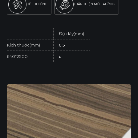
DỄ THI CÔNG
THÂN THIỆN MÔI TRƯỜNG
Độ dày(mm)
Kích thước(mm)
0.5
640*2500
o