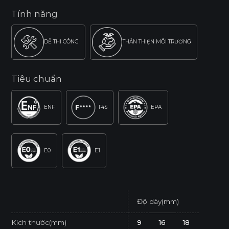
Tính năng
DỄ THI CÔNG
THÂN THIỆN MÔI TRƯỜNG
Tiêu chuẩn
ENF
F4S
EPA
E0
E1
Độ dày(mm)
Kích thước(mm)
9
16
18