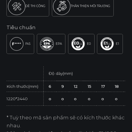
DỄ THI CÔNG
THÂN THIỆN MÔI TRƯỜNG
Tiêu chuẩn
F4S
EPA
E0
E1
Độ dày(mm)
Kích thước(mm)
6
9
12
15
17
18
2
1220*2440
o
o
o
o
o
o
o
* Tuỳ theo mã sản phẩm sẽ có kích thước khác
nhau.