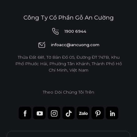
E1
Công Ty Cổ Phần Gỗ An Cường
1900 6944
Độ dày(mm)
1900 6944
infoacc@ancuong.com
Kích thước(mm)
12
17
infoacc@ancuong.com
Thửa Đất 681, Tờ Bản Đồ 05, Đường ĐT 747B, Khu
Phố Phước Hải, Phường Tân Khánh, Thành Phố Hồ
1220*2440
o
o
Chí Minh, Việt Nam
* Tuỳ theo mã sản phẩm sẽ có kích thước khác
Theo Dõi Chúng Tôi Trên
nhau.
* Sản phẩm đạt tiêu chuẩn tối thiểu E1 (SGS
Test/ ISO 12460-1).