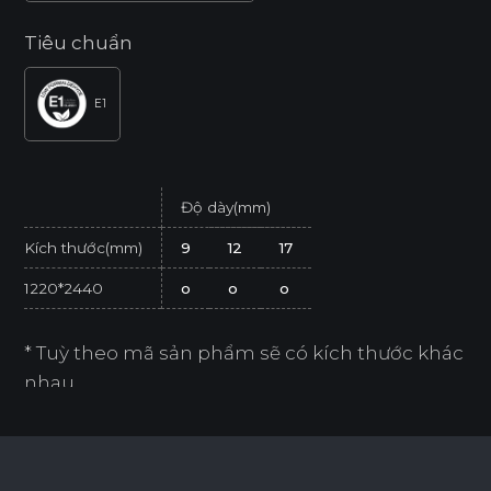
Tiêu chuẩn
E1
Độ dày(mm)
Kích thước(mm)
9
12
17
1220*2440
o
o
o
* Tuỳ theo mã sản phẩm sẽ có kích thước khác
nhau.
* Sản phẩm đạt tiêu chuẩn tối thiểu E1 (SGS
Test/ ISO 12460-1).