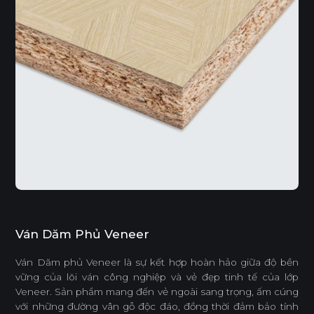
Ván Dăm Phủ Veneer
Ván Dăm phủ Veneer là sự kết hợp hoàn hảo giữa độ bền
vững của lõi ván công nghiệp và vẻ đẹp tinh tế của lớp
Veneer. Sản phẩm mang đến vẻ ngoài sang trọng, ấm cúng
với những đường vân gỗ độc đáo, đồng thời đảm bảo tính