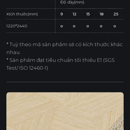
Độ dày(mm)
Kích thước(mm)
9
12
15
18
25
1220*2440
o
o
o
o
o
* Tuỳ theo mã sản phẩm sẽ có kích thước khác
nhau.
* Sản phẩm đạt tiêu chuẩn tối thiểu E1 (SGS
Test/ ISO 12460-1).