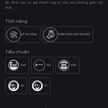
ổn định cao và giá thành hợp lý cho mọi không gian nội
thất.
Tính năng
DỄ THI CÔNG
THÂN THIỆN MÔI TRƯỜNG
Tiêu chuẩn
ENF
F4S
EPA
E0
E1