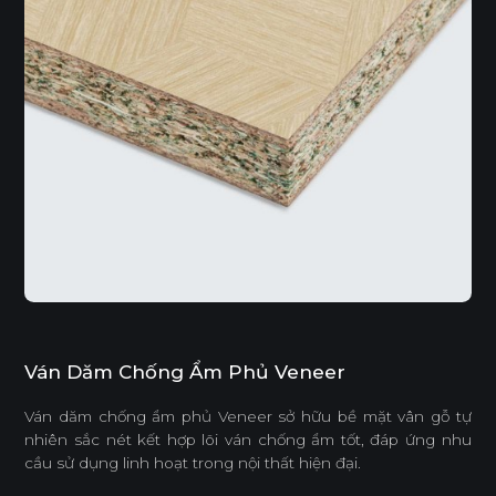
Ván Dăm Chống Ẩm Phủ Veneer
Ván dăm chống ẩm phủ Veneer sở hữu bề mặt vân gỗ tự
nhiên sắc nét kết hợp lõi ván chống ẩm tốt, đáp ứng nhu
cầu sử dụng linh hoạt trong nội thất hiện đại.