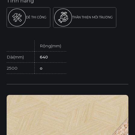
Tính năng
DỄ THI CÔNG
THÂN THIỆN MÔI TRƯỜNG
Rộng(mm)
Dài(mm)
640
2500
o