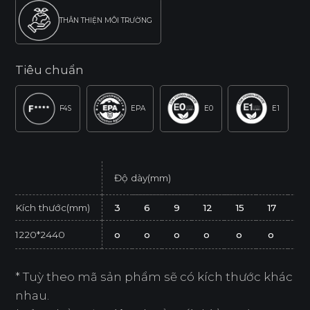
THÂN THIỆN MÔI TRƯỜNG
Tiêu chuẩn
F4S
EPA
E0
E1
Độ dày(mm)
Kích thước(mm)
3
6
9
12
15
17
21
1220*2440
o
o
o
o
o
o
o
* Tuỳ theo mã sản phẩm sẽ có kích thước khác
nhau.